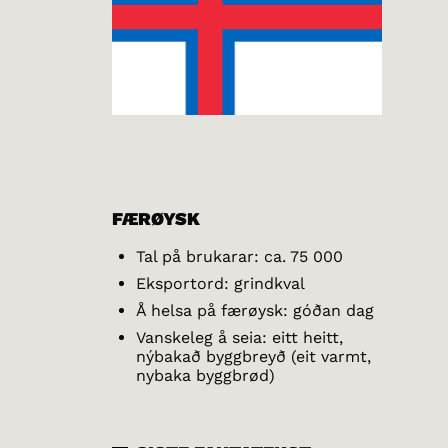
FÆRØYSK
Tal på brukarar: ca. 75 000
Eksportord: grindkval
Å helsa på færøysk: góðan dag
Vanskeleg å seia: eitt heitt,
nýbakað byggbreyð (eit varmt,
nybaka byggbrød)