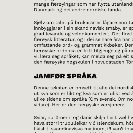
mange færøyingar som har flytta utanlands,
Danmark og dei andre nordiske landa.
Sjølv om talet på brukarar er lågare enn ta
innbyggjarar i ein skandinavisk småby, er s
grad levande og veldokumentert. Det finst 
færøysk litteratur, og i dei seinare åra ha
omfattande ord- og grammatikkbøker. Den
færøyske ordboka er fritt tilgjengeleg på n
vil læra seg språket, kan melda seg på ei
den færøyske høgskulen i hovudstaden Tó
JAMFØR SPRÅKA
Denne teksten er omsett til alle dei nordis
ut kva som er likt og kva som er ulikt ved å
ulike sidene om språka (Om svensk, Om no
vidare). Her er den færøyske versjonen:
Sviar, norðmenn og danir skilja heilt væl h
hava størri trupulleikar við íslendskum, hó
líkist tí skandinaviska málinum, ið varð tos