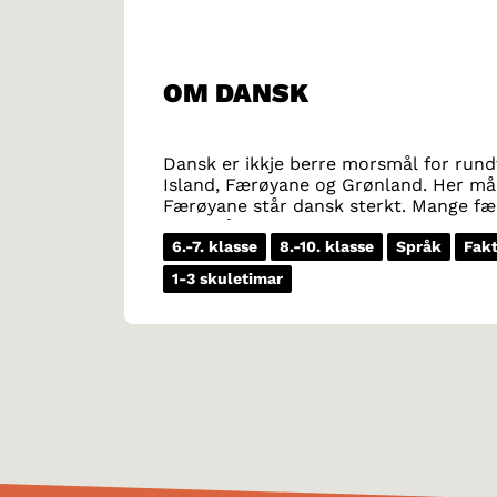
OM DANSK
Dansk er ikkje berre morsmål for rundt
Island, Færøyane og Grønland. Her må
Færøyane står dansk sterkt. Mange fær
morsmål.
6.-7. klasse
8.-10. klasse
Språk
Fakt
1-3 skuletimar