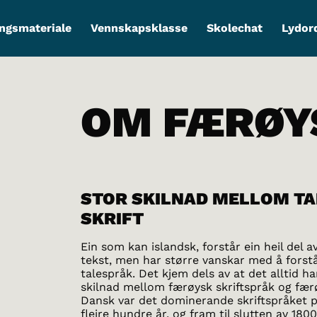
ngsmateriale
Vennskapsklasse
Skolechat
Lydor
OM FÆRØY
STOR SKILNAD MELLOM TA
SKRIFT
Ein som kan islandsk, forstår ein heil del a
tekst, men har større vanskar med å forst
talespråk. Det kjem dels av at det alltid ha
skilnad mellom færøysk skriftspråk og fær
Dansk var det dominerande skriftspråket 
fleire hundre år, og fram til slutten av 180