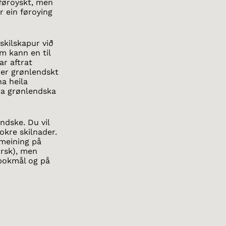
føroyskt, men
ir ein føroying
 skilskapur við
m kann en til
ar aftrat
er grønlendskt
a heila
ta grønlendska
ndske. Du vil
nokre skilnader.
 meining på
rsk), men
 bokmål og på