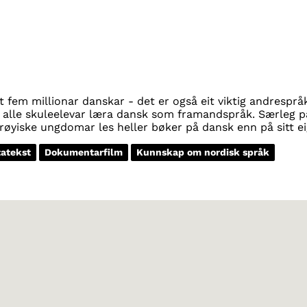
 fem millionar danskar - det er også eit viktig andresprå
 alle skuleelevar læra dansk som framandspråk. Særleg p
øyiske ungdomar les heller bøker på dansk enn på sitt e
atekst
Dokumentarfilm
Kunnskap om nordisk språk