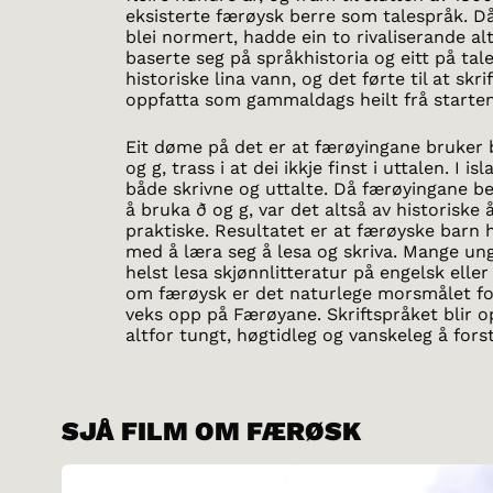
eksisterte færøysk berre som talespråk. 
blei normert, hadde ein to rivaliserande alt
baserte seg på språkhistoria og eitt på tal
historiske lina vann, og det førte til at skri
oppfatta som gammaldags heilt frå starten
Eit døme på det er at færøyingane bruker
og g, trass i at dei ikkje finst i uttalen. I is
både skrivne og uttalte. Då færøyingane b
å bruka ð og g, var det altså av historiske å
praktiske. Resultatet er at færøyske barn
med å læra seg å lesa og skriva. Mange un
helst lesa skjønnlitteratur på engelsk eller
om færøysk er det naturlege morsmålet fo
veks opp på Færøyane. Skriftspråket blir 
altfor tungt, høgtidleg og vanskeleg å fors
SJÅ FILM OM FÆRØSK