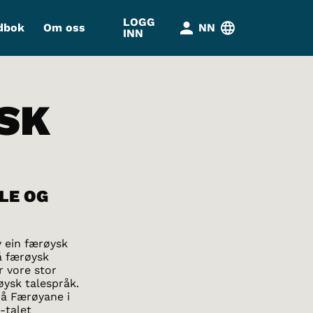
LOGG
dbok
Om oss
NN
INN
SK
LE OG
v ein færøysk
å færøysk
r vore stor
øysk talespråk.
på Færøyane i
0-talet