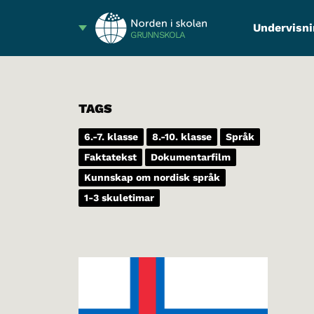
Undervisni
GRUNNSKOLA
TAGS
6.-7. klasse
8.-10. klasse
Språk
Faktatekst
Dokumentarfilm
Kunnskap om nordisk språk
1-3 skuletimar