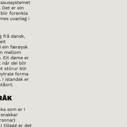
Kasussystemet
 Det er ein
blir forenkla
ømes uvanleg i
g frå dansk,
eit
 i ein færøysk
den mellom
e. Eit døme er
 når dei blir
t stórur blir
øytrale forma
. I islandsk er
ståort.
PRÅK
åka som er i
 snakkar
rsonar)
 tillegg er det