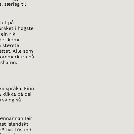
 særleg til
let på
pråket i høgste
ein rik
r det kome
 største
ettet. Alle som
t sommarkurs på
rshamn.
ke språka. Finn
 klikka på dei
rsk og så
vønnannan.Teir
ast íslendskt
að fyri túsund