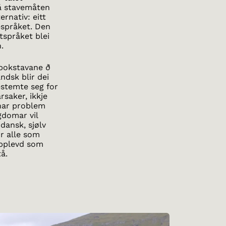
Då stavemåten
ernativ: eitt
espråket. Den
ftspråket blei
.
 bokstavane ð
landsk blir dei
estemte seg for
rsaker, ikkje
 har problem
gdomar vil
 dansk, sjølv
r alle som
opplevd som
tå.