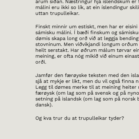
árum síðan. Næstringur hjá íslendskum er 
málini eru ikki so lík, at ein íslendingur skil
uttan trupulleikar.
Finskt minnir um estiskt, men har er eisini
sámisku málini. Í bæði finskum og sámisku
dømis skapa long orð við at leggja bending
stovninum. Men viðvíkjandi longum orðum 
heilt serstakt. Har øðrum málum tørvar ein
meining, er ofta nóg mikið við einum einas
orði.
Jamfør den færøyske teksten med den isla
sjå at mykje er likt, men du vil også finna 
Legg til dømes merke til at meining heiter
færøysk (om lag som på svensk og på nyno
setning på islandsk (om lag som på norsk
dansk).
Og kva trur du at trupulleikar tyder?