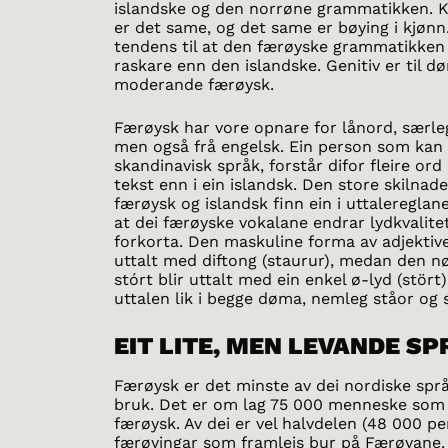
islandske og den norrøne grammatikken. 
er det same, og det same er bøying i kjønn.
tendens til at den færøyske grammatikken 
raskare enn den islandske. Genitiv er til d
moderande færøysk.
Færøysk har vore opnare for lånord, særle
men også frå engelsk. Ein person som kan 
skandinavisk språk, forstår difor fleire ord
tekst enn i ein islandsk. Den store skilna
færøysk og islandsk finn ein i uttalereglan
at dei færøyske vokalane endrar lydkvalitet
forkorta. Den maskuline forma av adjektive
uttalt med diftong (staurur), medan den n
stórt blir uttalt med ein enkel ø-lyd (stört)
uttalen lik i begge døma, nemleg ståor og 
EIT LITE, MEN LEVANDE S
Færøysk er det minste av dei nordiske spr
bruk. Det er om lag 75 000 menneske som
færøysk. Av dei er vel halvdelen (48 000 pe
færøyingar som framleis bur på Færøyane. I