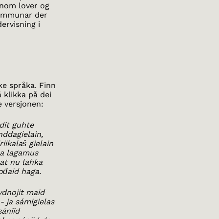
nnom lover og
kommunar der
dervisning i
ke språka. Finn
 klikka på dei
e versjonen:
dit guhte
nddagielain,
iikalaš gielain
ela lagamus
eat nu lahka
ođaid haga.
vdnojit maid
 ja sámigielas
ániid