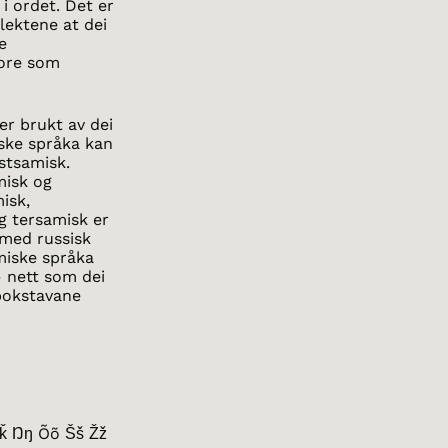
 i ordet. Det er
lektene at dei
ke
tore som
er brukt av dei
iske språka kan
stsamisk.
misk og
isk,
g tersamisk er
 med russisk
amiske språka
– nett som dei
 bokstavane
Ǩǩ Ŋŋ Õõ Šš Žž