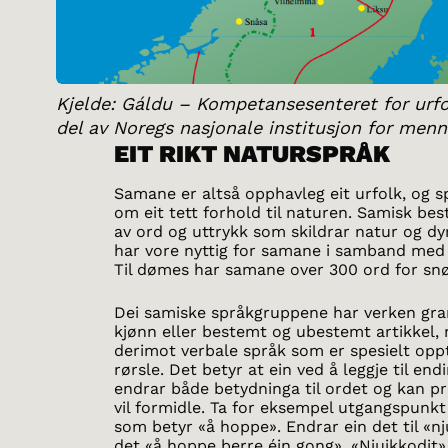
Kjelde: Gáldu – Kompetansesenteret for urfol
del av Noregs nasjonale institusjon for menn
EIT RIKT NATURSPRÅK
Samane er altså opphavleg eit urfolk, og s
om eit tett forhold til naturen. Samisk best
av ord og uttrykk som skildrar natur og dy
har vore nyttig for samane i samband med 
Til dømes har samane over 300 ord for snø
Dei samiske språkgruppene har verken gr
kjønn eller bestemt og ubestemt artikkel,
derimot verbale språk som er spesielt opp
rørsle. Det betyr at ein ved å leggje til en
endrar både betydninga til ordet og kan pr
vil formidle. Ta for eksempel utgangspunkt 
som betyr «å hoppe». Endrar ein det til «nj
det «å hoppe berre éin gong». «Njuikkodit»