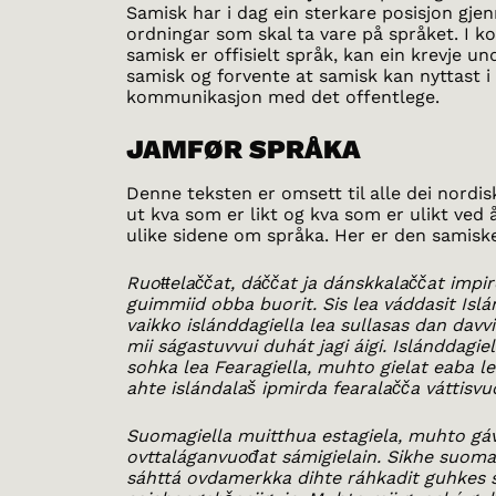
Samisk har i dag ein sterkare posisjon gje
ordningar som skal ta vare på språket. I 
samisk er offisielt språk, kan ein krevje un
samisk og forvente at samisk kan nyttast i
kommunikasjon med det offentlege.
JAMFØR SPRÅKA
Denne teksten er omsett til alle dei nordis
ut kva som er likt og kva som er ulikt ved å
ulike sidene om språka. Her er den samisk
Ruoŧŧelaččat, dáččat ja dánskkalaččat impir
guimmiid obba buorit. Sis lea váddasit Islá
vaikko islánddagiella lea sullasas dan davvir
mii ságastuvvui duhát jagi áigi. Islánddagi
sohka lea Fearagiella, muhto gielat eaba l
ahte islándalaš ipmirda fearalačča váttisvu
Suomagiella muitthua estagiela, muhto gá
ovttaláganvuođat sámigielain. Sikhe suoma-
sáhttá ovdamerkka dihte ráhkadit guhkes s