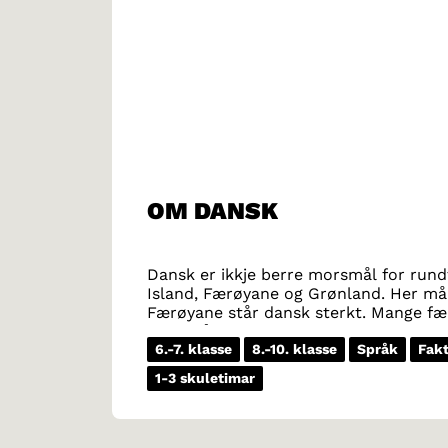
OM DANSK
Dansk er ikkje berre morsmål for rundt
Island, Færøyane og Grønland. Her må
Færøyane står dansk sterkt. Mange fær
morsmål.
6.-7. klasse
8.-10. klasse
Språk
Fakt
1-3 skuletimar