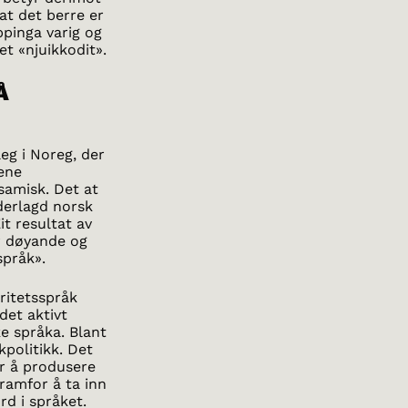
at det berre er
oppinga varig og
et «njuikkodit».
Å
eg i Noreg, der
ene
samisk. Det at
nderlagd norsk
it resultat av
r døyande og
språk».
oritetsspråk
det aktivt
ke språka. Blant
kpolitikk. Det
er å produsere
ramfor å ta inn
rd i språket.