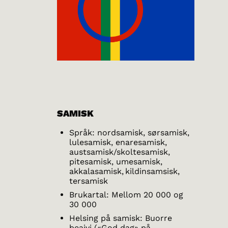
SAMISK
Språk: nordsamisk, sørsamisk,
lulesamisk, enaresamisk,
austsamisk/skoltesamisk,
pitesamisk, umesamisk,
akkalasamisk, kildinsamsisk,
tersamisk
Brukartal: Mellom 20 000 og
30 000
Helsing på samisk: Buorre
beaivi («God dag» på