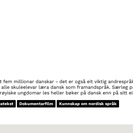
 fem millionar danskar - det er også eit viktig andresprå
 alle skuleelevar læra dansk som framandspråk. Særleg p
øyiske ungdomar les heller bøker på dansk enn på sitt e
atekst
Dokumentarfilm
Kunnskap om nordisk språk