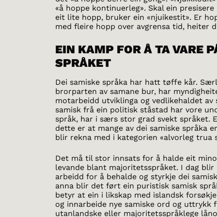
«å hoppe kontinuerleg». Skal ein presisere 
eit lite hopp, bruker ein «njuikestit». Er h
med fleire hopp over avgrensa tid, heiter d
EIN KAMP FOR Å TA VARE P
SPRÅKET
Dei samiske språka har hatt tøffe kår. Særl
brorparten av samane bur, har myndigheit
motarbeidd utviklinga og vedlikehaldet av 
samisk frå ein politisk ståstad har vore u
språk, har i særs stor grad svekt språket. E
dette er at mange av dei samiske språka e
blir rekna med i kategorien «alvorleg trua 
Det må til stor innsats for å halde eit min
levande blant majoritetsspråket. I dag blir 
arbeidd for å behalde og styrkje dei samis
anna blir det ført ein puristisk samisk språ
betyr at ein i likskap med islandsk forsøkj
og innarbeide nye samiske ord og uttrykk f
utanlandske eller majoritetsspråklege låno