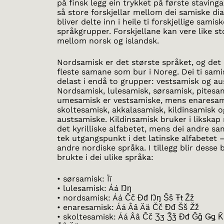
på finsk legg ein trykket på første stavinga
så store forskjellar mellom dei samiske dia
bliver delte inn i heile ti forskjellige samis
språkgrupper. Forskjellane kan vere like s
mellom norsk og islandsk.
Nordsamisk er det største språket, og det 
fleste samane som bur i Noreg. Dei ti sam
delast i endå to grupper: vestsamisk og au
Nordsamisk, lulesamisk, sørsamisk, pitesa
umesamisk er vestsamiske, mens enaresam
skoltesamisk, akkalasamisk, kildinsamisk o
austsamiske. Kildinsamisk bruker i likskap
det kyrilliske alfabetet, mens dei andre s
tek utgangspunkt i det latinske alfabetet 
andre nordiske språka. I tillegg blir desse
brukte i dei ulike språka:
• sørsamisk: Ïï
• lulesamisk: Áá Ŋŋ
• nordsamisk: Áá Čč Đđ Ŋŋ Šš Ŧŧ Žž
• enaresamisk: Áá Ââ Ää Čč Đđ Šš Žž
• skoltesamisk: Áá Ââ Čč Ʒʒ Ǯǯ Đđ Ǧǧ Ǥǥ 