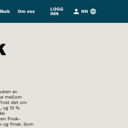
LOGG
dbok
Om oss
NN
INN
K
ruken av
ene mellom
 finst det om
, og 10 %
dei
den finsk-
k og finsk. Som