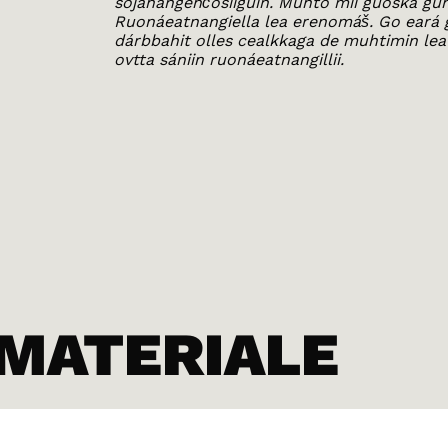
sojahangehčosiiguin. Muhto mii guoská guh
Ruonáeatnangiella lea erenomáš. Go eará g
dárbbahit olles cealkkaga de muhtimin lea
ovtta sániin ruonáeatnangillii.
 MATERIALE