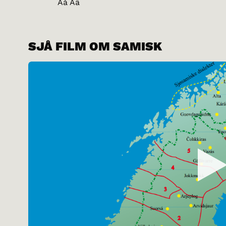
Åå Ää
SJÅ FILM OM SAMISK