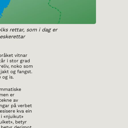
ks rettar, som i dag er
eskerettar
pråket vitnar
år i stor grad
reliv, noko som
jakt og fangst.
 og is.
ammatiske
 men er
tekne av
dingar på verbet
esisere kva ein
i «njuikut»
uiket», betyr
 betyr derimot