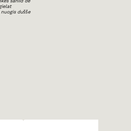
kes sániid de
ielat
 nuogis dušše