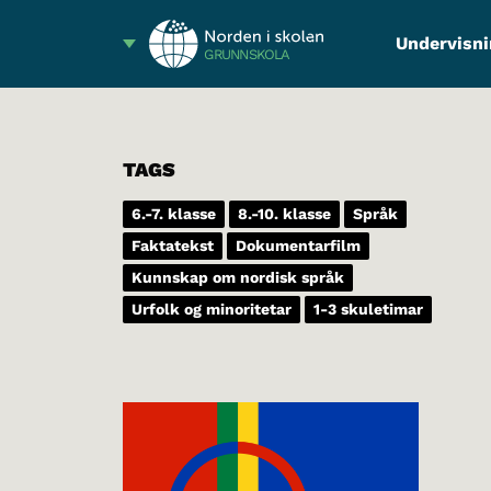
Undervisni
GRUNNSKOLA
TAGS
6.-7. klasse
8.-10. klasse
Språk
Faktatekst
Dokumentarfilm
Kunnskap om nordisk språk
Urfolk og minoritetar
1-3 skuletimar