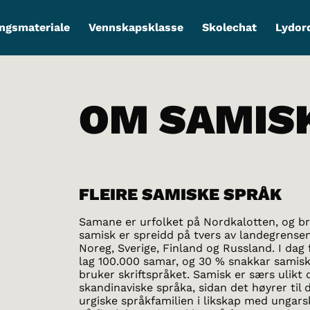
ngsmateriale
Vennskapsklasse
Skolechat
Lydor
OM SAMIS
FLEIRE SAMISKE SPRÅK
Samane er urfolket på Nordkalotten, og b
samisk er spreidd på tvers av landegrens
Noreg, Sverige, Finland og Russland. I dag
lag 100.000 samar, og 30 % snakkar samisk
bruker skriftspråket. Samisk er særs ulikt 
skandinaviske språka, sidan det høyrer til 
urgiske språkfamilien i likskap med ungars