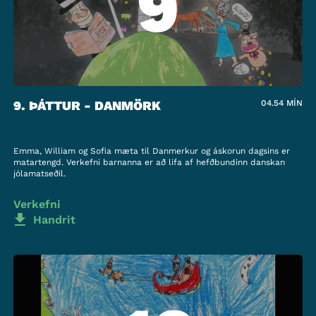
9
9. ÞÁTTUR - DANMÖRK
04.54
MÍN
Emma, William og Sofia mæta til Danmerkur og áskorun dagsins er
matartengd. Verkefni barnanna er að lifa af hefðbundinn danskan
jólamatseðil.
Verkefni
Handrit