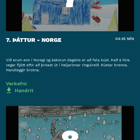
7. ÞÁTTUR - NORGE
04:45
MÍN
Við erum enn í Noregi og áskorun dagsins er að fela kúst. Það á hins
vegar fljótt eftir að þróast út í heljarinnar ringulreið. Kústar brenna.
Handleggir brotna.
Verkefni
Handrit