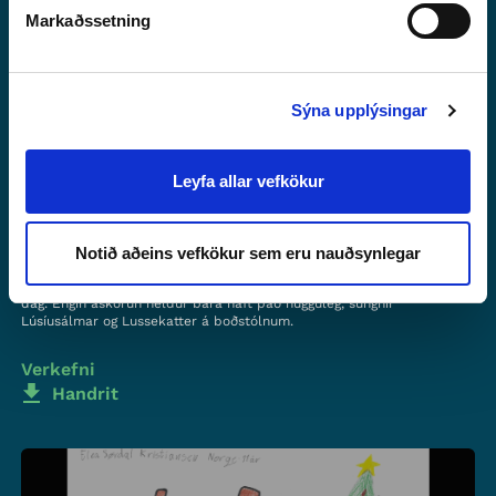
13
Markaðssetning
Sýna upplýsingar
Leyfa allar vefkökur
13. ÞÁTTUR - SVÍÞJÓÐ
04:55
MÍN
Notið aðeins vefkökur sem eru nauðsynlegar
Upp er runninn Lúsíumessa, og þess vegna gefur Nis börnunum frí í
dag. Engin áskorun heldur bara haft það hugguleg, sungnir
Lúsíusálmar og Lussekatter á boðstólnum.
Verkefni
Handrit