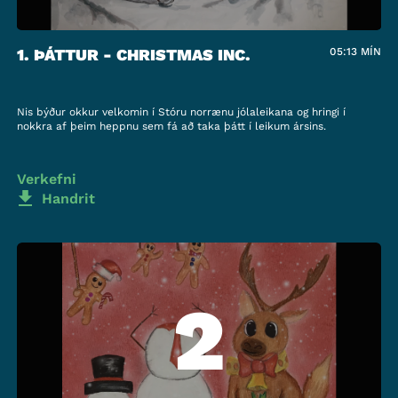
1. ÞÁTTUR - CHRISTMAS INC.
05:13
MÍN
Nis býður okkur velkomin í Stóru norrænu jólaleikana og hringi í
nokkra af þeim heppnu sem fá að taka þátt í leikum ársins.
Verkefni
Handrit
2