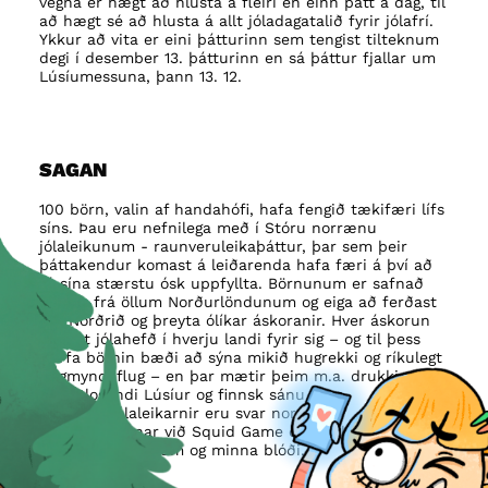
vegna er hægt að hlusta á fleiri en einn þátt á dag, til
að hægt sé að hlusta á allt jóladagatalið fyrir jólafrí.
Ykkur að vita er eini þátturinn sem tengist tilteknum
degi í desember 13. þátturinn en sá þáttur fjallar um
Lúsíumessuna, þann 13. 12.
SAGAN
100 börn, valin af handahófi, hafa fengið tækifæri lífs
síns. Þau eru nefnilega með í Stóru norrænu
jólaleikunum - raunveruleikaþáttur, þar sem þeir
þáttakendur komast á leiðarenda hafa færi á því að
fá sína stærstu ósk uppfyllta. Börnunum er safnað
saman frá öllum Norðurlöndunum og eiga að ferðast
um Norðrið og þreyta ólíkar áskoranir. Hver áskorun
tengist jólahefð í hverju landi fyrir sig – og til þess
þurfa börnin bæði að sýna mikið hugrekki og ríkulegt
hugmyndaflug – en þar mætir þeim m.a. drukkinn
elgur, logandi Lúsíur og finnsk sánu.
Norrænu jólaleikarnir eru svar norrænu
jólahátíðarinnar við Squid Game og Battle Royale.
Nema með börnum og minna blóði.