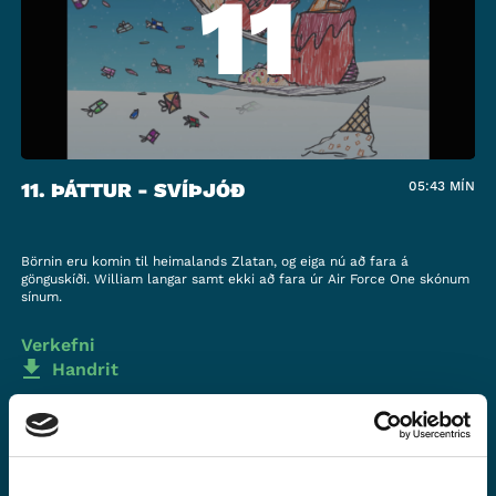
11
11. ÞÁTTUR - SVÍÞJÓÐ
05:43
MÍN
Börnin eru komin til heimalands Zlatan, og eiga nú að fara á
gönguskíði. William langar samt ekki að fara úr Air Force One skónum
sínum.
Verkefni
Handrit