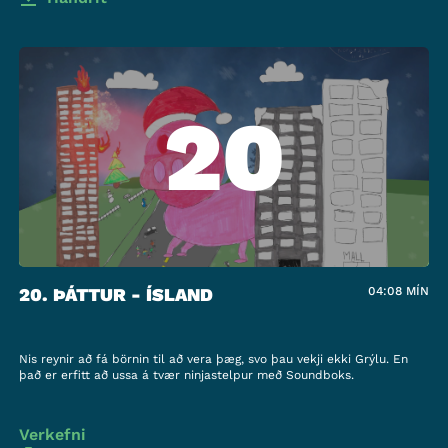
20
20. ÞÁTTUR - ÍSLAND
04:08
MÍN
Nis reynir að fá börnin til að vera þæg, svo þau vekji ekki Grýlu. En
það er erfitt að ussa á tvær ninjastelpur með Soundboks.
Verkefni