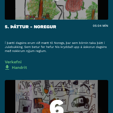
5. ÞÁTTUR - NOREGUR
05:04
MÍN
Í þætti dagsins erum við mætt til Noregs, þar sem börnin taka þátt í
Julebukking. Sem betur fer hefur Nis kryddað upp á áskorun dagsins
með nokkrum nýjum reglum.
Verkefni
Handrit
6