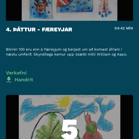
4. ÞÁTTUR - FÆREYJAR
04:42
MÍN
Börnin 100 eru enn á Færeyjum og berjast um að komast áfram í
næstu umferð. Skyndilega kemur upp ósætti milli William og Aapo.
Verkefni
Handrit
5