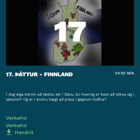
17
17. ÞÁTTUR - FINNLAND
04:50
MÍN
Í dag eiga börnin að skella sér í Sánu. En hvernig er best að vökva sig í
sánunni? Og er í alvöru hægt að pissa í gegnum húðina?
Verkefni
Verkefni
Handrit