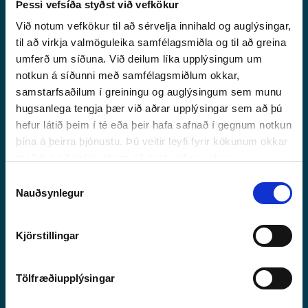
12
Þessi vefsíða styðst við vefkökur
Við notum vefkökur til að sérvelja innihald og auglýsingar,
til að virkja valmöguleika samfélagsmiðla og til að greina
umferð um síðuna. Við deilum líka upplýsingum um
notkun á síðunni með samfélagsmiðlum okkar,
samstarfsaðilum í greiningu og auglýsingum sem munu
hugsanlega tengja þær við aðrar upplýsingar sem að þú
12. ÞÁTTUR - SVÍÞJÓÐ
05:07
MÍN
hefur látið þeim í té eða þeir hafa safnað í gegnum notkun
þína á þeirra þjónustu. Þú veitir leyfi fyrir kökunum okkar
með því að halda áfram að nota vefinn okkar.
Emma, William og Sofia eru allt annað en komin í mark með áskorun
Val
dagsins. Allt virkar vonlaust – þangað til William heyrir skyndilega
Nauðsynlegur
hljóð!
á
samþykki
Verkefni
Kjörstillingar
Handrit
Tölfræðiupplýsingar