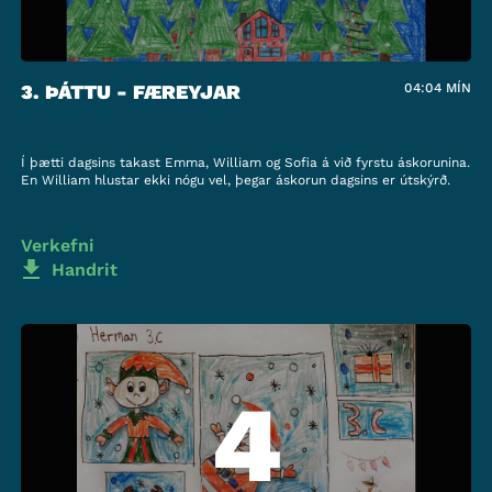
3. ÞÁTTU - FÆREYJAR
04:04
MÍN
Í þætti dagsins takast Emma, William og Sofia á við fyrstu áskorunina.
En William hlustar ekki nógu vel, þegar áskorun dagsins er útskýrð.
Verkefni
Handrit
4