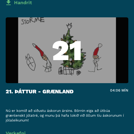
Handrit
21
21. ÞÁTTUR - GRÆNLAND
04:06
MÍN
Nú er komið að síðustu áskorun ársins. Börnin eiga að útbúa
grænlenskt jólatré, og munu þá hafa lokið við öllum tíu áskorunum í
jólaleikunum!
Verkefni