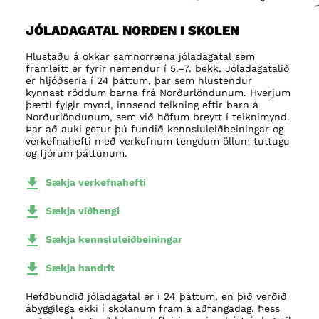
JÓLADAGATAL NORDEN I SKOLEN
Hlustaðu á okkar samnorræna jóladagatal sem
framleitt er fyrir nemendur í 5.–7. bekk.
Jóladagatalið
er hljóðsería í 24 þáttum, þar sem hlustendur
kynnast röddum barna frá Norðurlöndunum. Hverjum
þætti fylgir mynd, innsend teikning eftir barn á
Norðurlöndunum, sem við höfum breytt í teiknimynd.
Þar að auki getur þú fundið kennsluleiðbeiningar og
verkefnahefti með verkefnum tengdum öllum tuttugu
og fjórum þáttunum.
Sækja verkefnahefti
Sækja viðhengi
Sækja kennsluleiðbeiningar
Sækja handrit
Hefðbundið jóladagatal er í 24 þáttum, en þið verðið
ábyggilega ekki í skólanum fram á aðfangadag. Þess