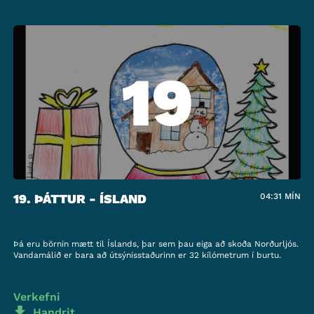
19
19. ÞÁTTUR - ÍSLAND
04:31
MÍN
Þá eru börnin mætt til Íslands, þar sem þau eiga að skoða Norðurljós.
Vandamálið er bara að útsýnisstaðurinn er 32 kílómetrum í burtu.
Verkefni
Handrit