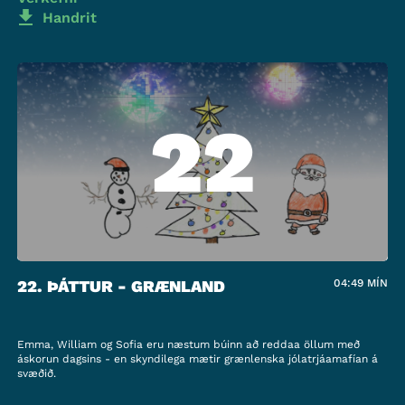
Handrit
22
22. ÞÁTTUR - GRÆNLAND
04:49
MÍN
Emma, William og Sofia eru næstum búinn að reddaa öllum með
áskorun dagsins - en skyndilega mætir grænlenska jólatrjáamafían á
svæðið.