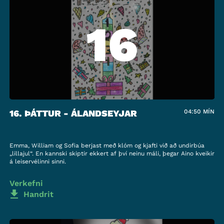
16
16. ÞÁTTUR - ÁLANDSEYJAR
04:50
MÍN
Emma, William og Sofia berjast með klóm og kjafti við að undirbúa
„lillajul“. En kannski skiptir ekkert af því neinu máli, þegar Aino kveikir
á leiservélinni sinni.
Verkefni
Handrit