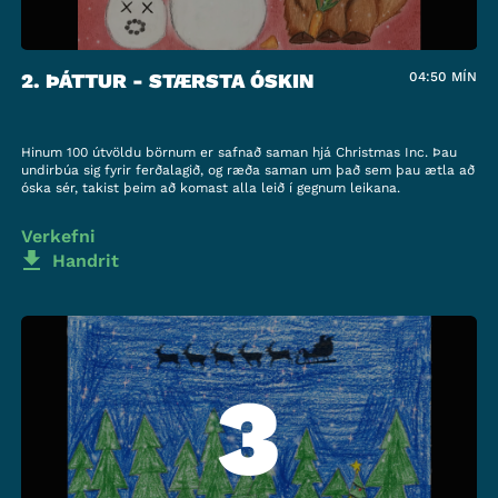
2. ÞÁTTUR - STÆRSTA ÓSKIN
04:50
MÍN
Hinum 100 útvöldu börnum er safnað saman hjá Christmas Inc. Þau
undirbúa sig fyrir ferðalagið, og ræða saman um það sem þau ætla að
óska sér, takist þeim að komast alla leið í gegnum leikana.
Verkefni
Handrit
3