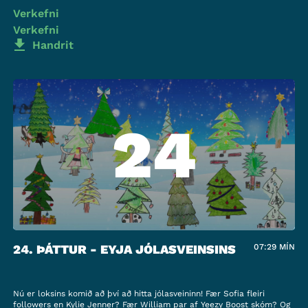
Verkefni
Verkefni
Handrit
24
24. ÞÁTTUR - EYJA JÓLASVEINSINS
07:29
MÍN
Nú er loksins komið að því að hitta jólasveininn! Fær Sofia fleiri
followers en Kylie Jenner? Fær William par af Yeezy Boost skóm? Og