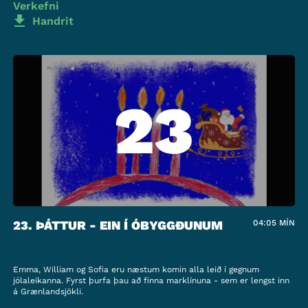
Verkefni
Handrit
23
23. ÞÁTTUR - EIN Í ÓBYGGÐUNUM
04:05
MÍN
Emma, William og Sofia eru næstum komin alla leið í gegnum
jólaleikanna. Fyrst þurfa þau að finna marklínuna - sem er lengst inn
á Grænlandsjökli.