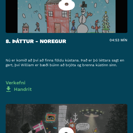
8
8. ÞÁTTUR - NOREGUR
04:53
MÍN
Nú er komið að því að finna földu kústana. Það er þó léttara sagt en
gert, því William er bæði búinn að brjóta og brenna kústinn sinn.
Verkefni
Handrit