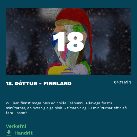
18
18. ÞÁTTUR - FINNLAND
04:11
MÍN
William finnst mega næs að chilla í sánunni. Allavega fyrstu
mínúturnar, en hvernig eiga hinir 6 tímarnir og 59 mínúturnar eftir að
fara í hann?
Verkefni
Handrit