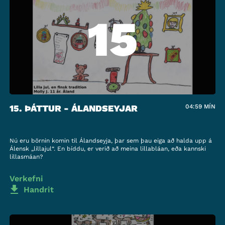
15
15. ÞÁTTUR - ÁLANDSEYJAR
04:59
MÍN
Nú eru börnin komin til Álandseyja, þar sem þau eiga að halda upp á
Álensk „lillajul“. En bíddu, er verið að meina lillabláan, eða kannski
lillasmáan?
Verkefni
Handrit