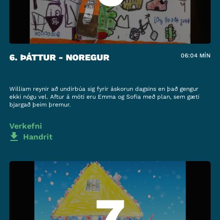
6. ÞÁTTUR - NOREGUR
06:04
MÍN
William reynir að undirbúa sig fyrir áskorun dagsins en það gengur
ekki nógu vel. Aftur á móti eru Emma og Sofia með plan, sem gæti
bjargað þeim þremur.
Verkefni
Handrit
7