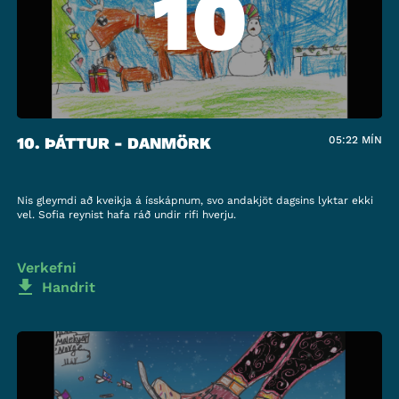
10
10. ÞÁTTUR - DANMÖRK
05:22
MÍN
Nis gleymdi að kveikja á ísskápnum, svo andakjöt dagsins lyktar ekki
vel. Sofia reynist hafa ráð undir rifi hverju.
Verkefni
Handrit