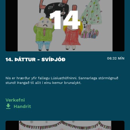
14
14. ÞÁTTUR - SVÍÞJÓÐ
06:32
MÍN
Nis er hrærður yfir fallegu Lúsíuathöfninni. Sannarlega stórmögnuð
stund! Þangað til allt í einu kemur brunalykt.
Verkefni
Handrit