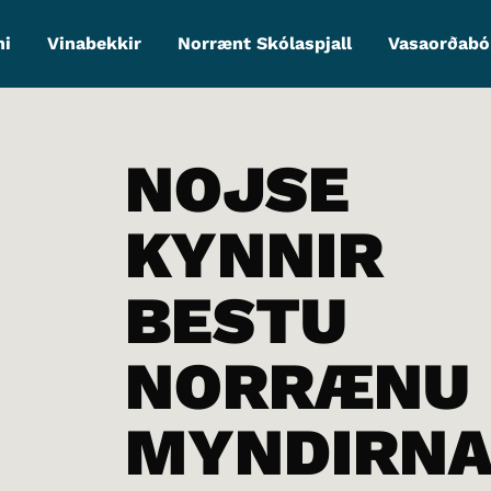
ni
Vinabekkir
Norrænt Skólaspjall
Vasaorðabó
NOJSE
KYNNIR
BESTU
NORRÆNU
MYNDIRN