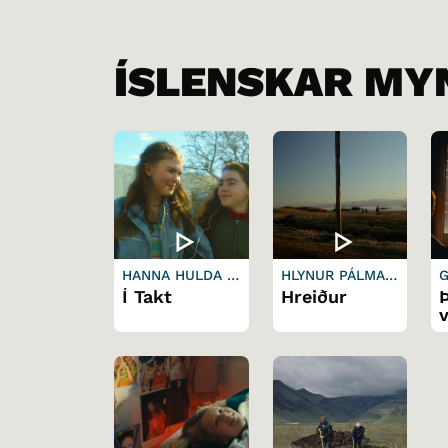
ÍSLENSKAR MY
HANNA HULDA H
HLYNUR PÁLMAS
G
AFÞÓRSDÓTTIR
ON
Í Takt
Hreiður
v