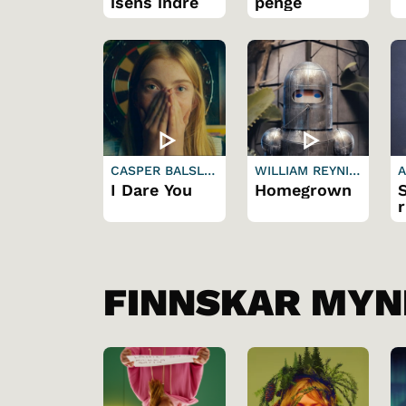
isens indre
penge
CASPER BALSLE
WILLIAM REYNIS
A
V
H
L
I Dare You
Homegrown
r
FINNSKAR MYN