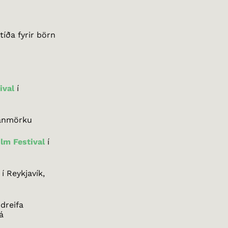
íða fyrir börn
ival
í
anmörku
ilm Festival
í
í Reykjavík,
dreifa
á