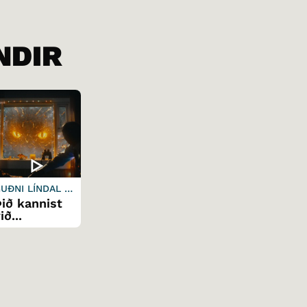
NDIR
UÐNI LÍNDAL B
ENEDIKTSSON
Þið kannist
ið...