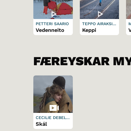
PETTERI SAARIO
TEPPO AIRAKSIN
M
EN
Vedenneito
Keppi
V
FÆREYSKAR M
CECILIE DEBELL
& MARIA TÓRGAR
Skál
Ð