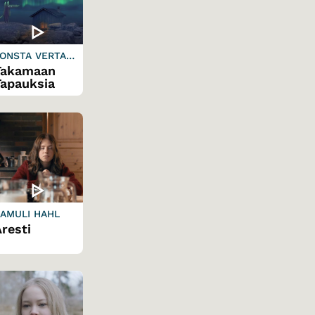
ONSTA VERTA &
AURI KETONEN
Takamaan
Tapauksia
AMULI HAHL
resti