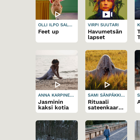
OLLI ILPO SALON
VIRPI SUUTARI
K
EN
L
Feet up
Havumetsän
lapset
ANNA KARPINEN
SAMI SÄNPÄKKIL
S
& INKA ACHTÉ
Ä
Jasminin
Rituaali
A
kaksi kotia
sateenkaarel
le