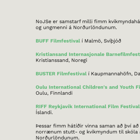
NoJSe er samstarf milli fimm kvikmyndahát
og ungmenni á Norðurlöndunum.
BUFF Filmfestival
í Malmö, Svíþjóð
Kristiansand Internasjonale Barnefilmfest
Kristianssand, Noregi
BUSTER Filmfestival
í Kaupmannahöfn, D
Oulu International Children's and Youth F
Oulu, Finnlandi
RIFF Reykjavík International Film Festival
Íslandi.
Þessar fimm hátíðir vinna saman að því að 
norrænum stutt- og kvikmyndum til skóla 
Norðurlöndunum.