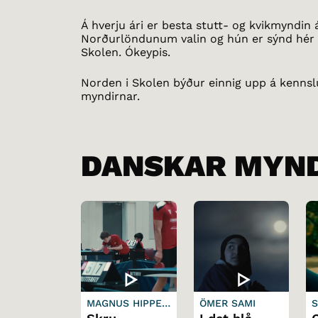
Á hverju ári er besta stutt- og kvikmyndin 
Norðurlöndunum valin og hún er sýnd hér 
Skolen. Ókeypis.
Norden i Skolen býður einnig upp á kenns
myndirnar.
DANSKAR MYN
MAGNUS HIPPE
ÖMER SAMI
BRUN