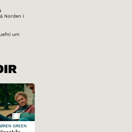
á
á Norden i
luefni um
DIR
SØREN GREEN