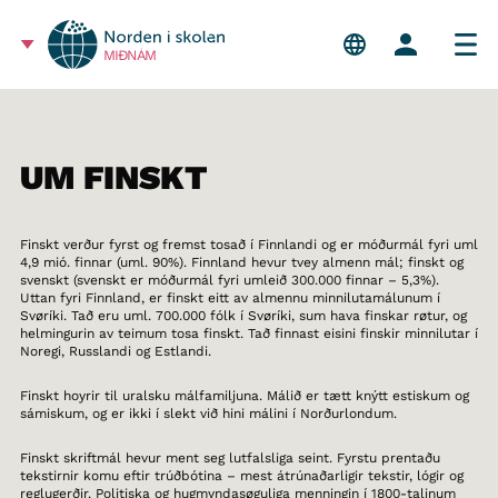
MIÐNÁM
UM FINSKT
Finskt verður fyrst og fremst tosað í Finnlandi og er móðurmál fyri uml
4,9 mió. finnar (uml. 90%). Finnland hevur tvey almenn mál; finskt og
svenskt (svenskt er móðurmál fyri umleið 300.000 finnar – 5,3%).
Uttan fyri Finnland, er finskt eitt av almennu minnilutamálunum í
Svøríki. Tað eru uml. 700.000 fólk í Svøríki, sum hava finskar røtur, og
helmingurin av teimum tosa finskt. Tað finnast eisini finskir minnilutar í
Noregi, Russlandi og Estlandi.
Finskt hoyrir til uralsku málfamiljuna. Málið er tætt knýtt estiskum og
sámiskum, og er ikki í slekt við hini málini í Norðurlondum.
Finskt skriftmál hevur ment seg lutfalsliga seint. Fyrstu prentaðu
tekstirnir komu eftir trúðbótina – mest átrúnaðarligir tekstir, lógir og
reglugerðir. Politiska og hugmyndasøguliga menningin í 1800-talinum