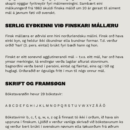
skapti nýggjar fyritreytir fyri málmenningini. Sambært eini
málkunngerð frá 1863 skuldi finska málið um 20 ár gerast til alment
mál á jøvnum føti við svenskt.
SERLIG EYÐKENNI VIÐ FINSKARI MÁLLÆRU
Finsk mállæra er øðrvísi enn hini norðurlendsku málini. Finsk orð hava
einki kyn, og heldur ikki óbundnar ella bundnar formar. T.d. verður
orðið ’han’ (3. pers. eintal) brúkt fyri bæði hann og hon.
Finskt er eitt sonevnd agglutinerandi mál – t.v.s. eitt mál, har orð hava
ymsar merkingar, tá endingar verða lagdar afturat stovninum.
Sagnorðini verða bend í persóni, eintal og fleirtal, eins og í tíð og
huglagi. Orðaraðið er ógvuliga frítt í mun til nógv onnur mál.
SKRIFT OG FRAMSØGN
Bókstavarøðin hevur 29 bókstavir:
A B C D E F G H I J K L M N O P Q R S T U V W X Y Z Å Ä Ö
Bókstavirnir b, c, f, q, w, x, z og å finnast tó ikki í orðum, ið hava sín
uppruna í finskum. Ljóðið x verður vanliga skrivað við bókstavunum ks
og verður bert brúkt í svenskum nøvnum ella tøkuorðum frá øðrum