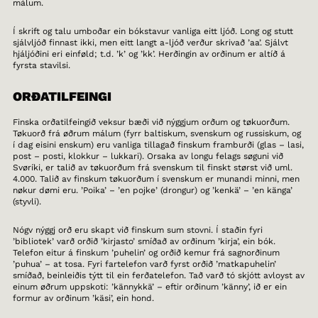
málum.
Í skrift og talu umboðar ein bókstavur vanliga eitt ljóð. Long og stutt
sjálvljóð finnast ikki, men eitt langt a-ljóð verður skrivað ’aa’. Sjálvt
hjáljóðini eri einføld; t.d. ’k’ og ’kk’. Herðingin av orðinum er altíð á
fyrsta stavilsi.
ORÐATILFEINGI
Finska orðatilfeingið veksur bæði við nýggjum orðum og tøkuorðum.
Tøkuorð frá øðrum málum (fyrr baltiskum, svenskum og russiskum, og
í dag eisini enskum) eru vanliga tillagað finskum framburði (glas – lasi,
post – posti, klokkur – lukkari). Orsaka av longu felags søguni við
Svøríki, er talið av tøkuorðum frá svenskum til finskt størst við uml.
4.000. Talið av finskum tøkuorðum í svenskum er munandi minni, men
nøkur dømi eru. ’Poika’ – ’en pojke’ (drongur) og ’kenkä’ – ’en känga’
(styvli).
Nógv nýggj orð eru skapt við finskum sum stovni. Í staðin fyri
’bibliotek’ varð orðið ’kirjasto’ smíðað av orðinum ’kirja’, ein bók.
Telefon eitur á finskum ’puhelin’ og orðið kemur frá sagnorðinum
’puhua’ – at tosa. Fyri fartelefon varð fyrst orðið ’matkapuhelin’
smíðað, beinleiðis týtt til ein ferðatelefon. Tað varð tó skjótt avloyst av
einum øðrum uppskoti: ’kännykkä’ – eftir orðinum ’känny’, ið er ein
formur av orðinum ’käsi’, ein hond.