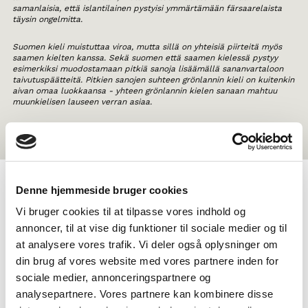
samanlaisia, että islantilainen pystyisi ymmärtämään färsaarelaista
täysin ongelmitta.
Suomen kieli muistuttaa viroa, mutta sillä on yhteisiä piirteitä myös
saamen kielten kanssa. Sekä suomen että saamen kielessä pystyy
esimerkiksi muodostamaan pitkiä sanoja lisäämällä sananvartaloon
taivutuspäätteitä. Pitkien sanojen suhteen grönlannin kieli on kuitenkin
aivan omaa luokkaansa - yhteen grönlannin kielen sanaan mahtuu
muunkielisen lauseen verran asiaa.
Denne hjemmeside bruger cookies
TAGS
Vi bruger cookies til at tilpasse vores indhold og
annoncer, til at vise dig funktioner til sociale medier og til
Miðnám
Mál
Faktatekst
Heimildarfilmur
at analysere vores trafik. Vi deler også oplysninger om
Vitan um norðurlendsk mál
1-3 frálærutímar
din brug af vores website med vores partnere inden for
sociale medier, annonceringspartnere og
analysepartnere. Vores partnere kan kombinere disse