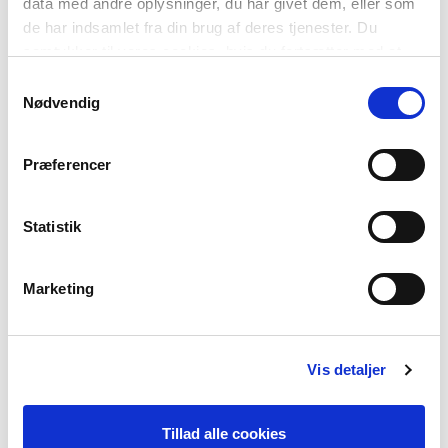
data med andre oplysninger, du har givet dem, eller som
de har indsamlet fra din brug af deres tjenester. Du
samtykker til vores cookies, hvis du fortsætter med at
anvende vores hjemmeside.
Samtykkevalg
Nødvendig
Præferencer
Statistik
FINSKT
Marketing
Mál: Finskt
Tal av fólkum, ið tosa málið: Uml. 5,5 milliónir
Útflutningsorð: sauna, sisu, rapakalja, rapakivi
Vis detaljer
Soleiðis heilsast tey: Hei, Hyvää päivää, Moi
SEINASTA FAKTATEKST
Tillad alle cookies