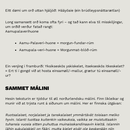
Eitt dømi um orð uttan hjáljóð: Hääyöaie (ein brúdleypsnáttarætlan)
Long samansett orð koma ofta fyri – og tað kann elva til misskiljingar,
um orðið verður fatað rangt:
Aamupalaverihuone
Aamu-Palaveri-huone = morgun-fundar-rúm
Aamupala-veri-huone = Morgunmat-blóð-rúm
Ein venjing í framburði: Yksikseskös yskiskelet, itsekseskös itkeskelet?
= Ert tí í gongd við at hosta einsamøll/-mallur, grætur tú einsamøll/-
ur?
SAMMET MÁLINI
Hesin teksturin er týddur til øll norðurlendsku málini. Finn líkleikar og
munir við at trýsta runt á síðunum um málini. Her er finnska útgávan:
Ruotsalaiset, norjalaiset ja tanskalaiset ymmärtävät toisiaan melko
hyvin. Islanti tuottaa kuitenkin vaikeuksia, vaikka se muistuttaakin
tuhansia vuosia sitten puhuttua muinaisskandinaavin kieltä. Islannin
lähin sukulaiskieli on fääri, mutta kielet eivät ole keskenään niin