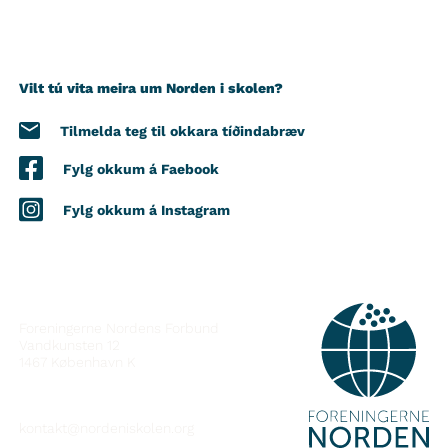
Vilt tú vita meira um Norden i skolen?
Tilmelda teg til okkara tíðindabræv
Fylg okkum á Faebook
Fylg okkum á Instagram
SAMBAND VIÐ
Foreningerne Nordens Forbund
Vandkunsten 12
1467
København K
kontakt@nordeniskolen.org