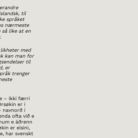
verandre
landsk, til
ske språket
ens nærmeste
så like at en
.
 likheter med
sk kan man for
sendelser til
, er
språk trenger
eneste
 – ikki færri
rsøkin er í
– navnorð í
enda ofta við e
einum e áðrenn
in er eisini,
e, har svenskt