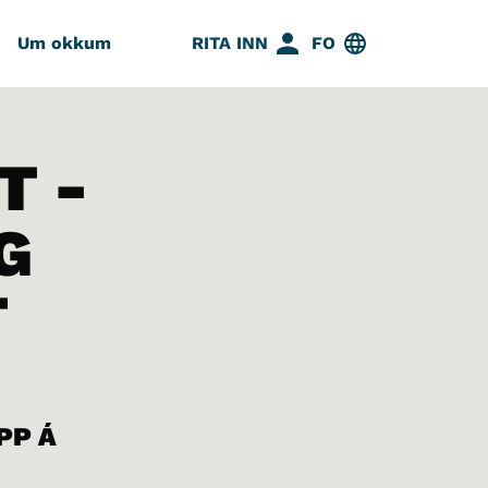
Um okkum
RITA INN
FO
T -
G
T
PP Á