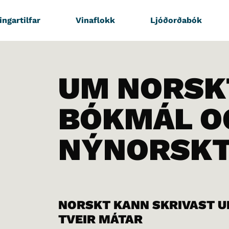
ingartilfar
Vinaflokk
Ljóðorðabók
UM NORSK
BÓKMÁL O
NÝNORSK
NORSKT KANN SKRIVAST U
TVEIR MÁTAR