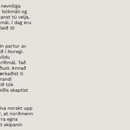
nevniliga
– bókmáli og
nst tú velja,
mál. Í dag eru
leið 10
in partur av
ð í Noregi.
vildu
riftmál. Tað
ðust. Annað
ærkaðist tí
erandi
 ið tók
ðis skaptist
riva norskt upp
er, at norðmenn
irra egna
t skipanin