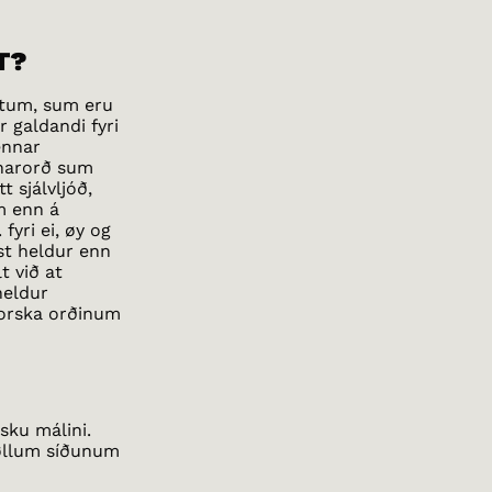
T?
ektum, sum eru
r galdandi fyri
ennar
rnarorð sum
t sjálvljóð,
m enn á
fyri ei, øy og
ust heldur enn
t við at
heldur
norska orðinum
sku málini.
á øllum síðunum