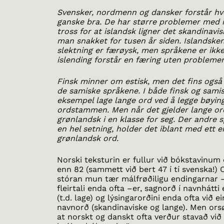
Svensker, nordmenn og dansker forstår h
ganske bra. De har større problemer med is
tross for at islandsk ligner det skandinavi
man snakket for tusen år siden. Islandsk
slektning er færøysk, men språkene er ikke 
islending forstår en færing uten problemer
Finsk minner om estisk, men det fins også
de samiske språkene. I både finsk og sami
eksempel lage lange ord ved å legge bøying
ordstammen. Men når det gjelder lange ord
grønlandsk i en klasse for seg. Der andre 
en hel setning, holder det iblant med ett 
grønlandsk ord.
Norski teksturin er fullur við bókstavinum e
enn 82 (sammett við bert 47 í tí svenska!) O
stóran mun tær málfrøðiligu endingarnar 
fleirtali enda ofta –er, sagnorð í navnhátti 
(t.d. lage) og lýsingarorðini enda ofta við 
navnorð (skandinaviske og lange). Men orsøk
at norskt og danskt ofta verður stavað við 