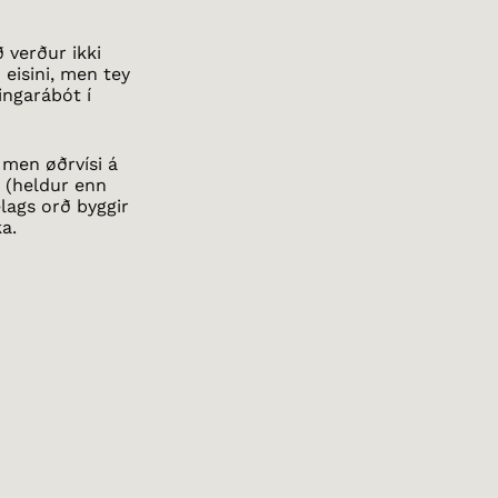
ð verður ikki
 eisini, men tey
vingarábót í
 men øðrvísi á
’ (heldur enn
elags orð byggir
ka.