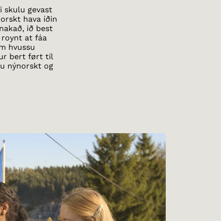
i skulu gevast
rskt hava íðin
nakað, ið best
 roynt at fáa
um hvussu
 bert ført til
su nýnorskt og