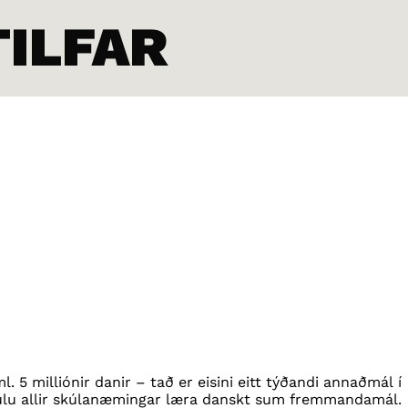
TILFAR
. 5 milliónir danir – tað er eisini eitt týðandi annaðmál í
kulu allir skúlanæmingar læra danskt sum fremmandamál.