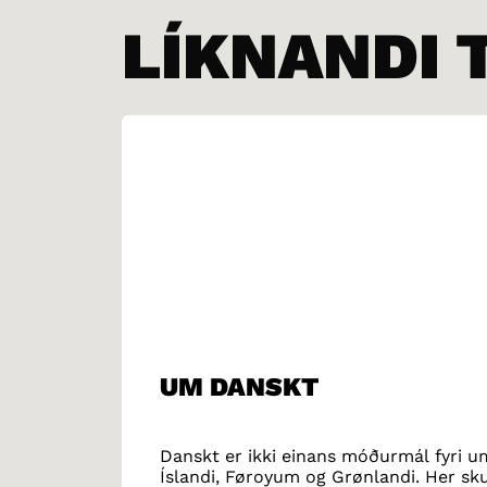
LÍKNANDI 
UM DANSKT
Danskt er ikki einans móðurmál fyri uml
Íslandi, Føroyum og Grønlandi. Her s