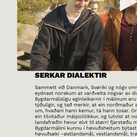
SERKAR DIALEKTIR
Sammett við Danmark, Svøríki og nógv onn
eydnast norskum at varðveita nógvar av d
Bygdarmálsligu eginleikarnir í málinum eru
týðuligir, og tað merkir, at ein norðmaður
um, hvaðani hann kemur, tá hann tosar. Ors
ein tilvitaður málpolitikkur, og lutvíst at n
landafrøðin hevur elvt til størri fjarstøðu m
Bygdarmálini kunnu í høvuðsheitum býtast 
høvuðsøki –østlandsmål, vestlandsmål, tr