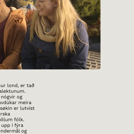
ur lond, er tað
ialektunum.
 nógvir og
 avdúkar meira
økin er lutvíst
orska
illum fólk.
upp í fýra
øndermål og