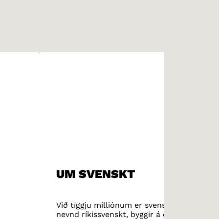
UM SVENSKT
Við tíggju milliónum er svenskt tað størst
nevnd ríkissvenskt, byggir á eina dialekt, i