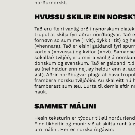
norðurnorskt.
HVUSSU SKILIR EIN NORSK
Tað eru fleiri vanlig orð í nýnorskum dial
trupul at skilja fyri aðrar norðbúgvar. Tað e
fornøvn so sum me (=vit), dykk (=tit) og h
(=hennara). Tað er eisini galdandi fyri spu
korleis (=hvussu) og kvifor (=hví). Samanset
sokallað tvíljóð, eru meira vanlig á norsku
donskum og svenskum. Tað er galdandi t.d. 
au (nei heldur enn nej, øy heldur enn ø, a
øst). Aðrir norðbúgvar plaga at hava trupul
frambera norsku tvíljóðini. Au skal eitt nú 
framberast sum æu. Lurta til dømis eftir 
hauk.
SAMMET MÁLINI
Hesin teksturin er týddur til øll norðurlend
Finn líkheitir og munir við at skifta runt 
um málini. Her er norska útgávan: