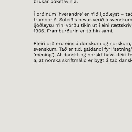
brúkar bókstavin ä.
Í orðinum ’hverandre’ er h’ið ljóðleyst – ta
framborið. Soleiðis hevur verið á svenskum
ljóðleysu h’ini vórðu tikin út í eini rættskri
1906. Framburðurin er tó hin sami.
Fleiri orð eru eins á donskum og norskum,
svenskum. Tað er t.d. galdandi fyri ’setning
’mening’). At danskt og norskt hava fleiri f
á, at norska skriftmálið er bygt á tað dans