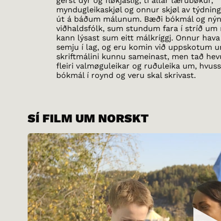
gerst dýr og fløkjaslig, tí allar lærubøkur,
myndugleikaskjøl og onnur skjøl av týdning
út á báðum málunum. Bæði bókmál og nýno
viðhaldsfólk, sum stundum fara í stríð um 
kann lýsast sum eitt málkríggj. Onnur hava
semju í lag, og eru komin við uppskotum 
skriftmálini kunnu sameinast, men tað hevur
fleiri valmøguleikar og ruðuleika um, hvus
bókmál í roynd og veru skal skrivast.
SÍ FILM UM NORSKT