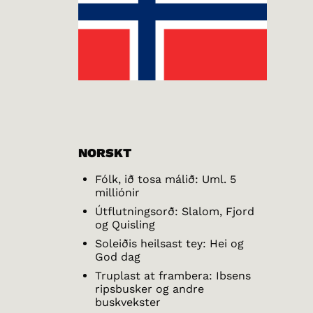
NORSKT
Fólk, ið tosa málið: Uml. 5
milliónir
Útflutningsorð: Slalom, Fjord
og Quisling
Soleiðis heilsast tey: Hei og
God dag
Truplast at frambera: Ibsens
ripsbusker og andre
buskvekster