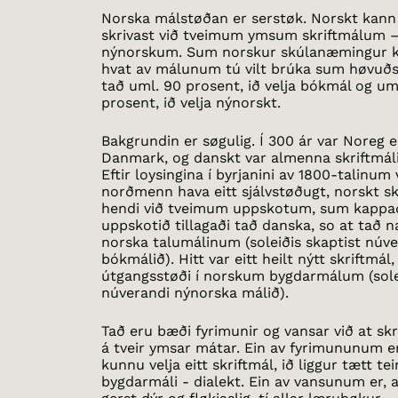
Norska málstøðan er serstøk. Norskt kann 
skrivast við tveimum ymsum skriftmálum 
nýnorskum. Sum norskur skúlanæmingur ka
hvat av málunum tú vilt brúka sum høvuðs
tað uml. 90 prosent, ið velja bókmál og um
prosent, ið velja nýnorskt.
Bakgrundin er søgulig. Í 300 ár var Noreg e
Danmark, og danskt var almenna skriftmáli
Eftir loysingina í byrjanini av 1800-talinum 
norðmenn hava eitt sjálvstøðugt, norskt sk
hendi við tveimum uppskotum, sum kappa
uppskotið tillagaði tað danska, so at tað n
norska talumálinum (soleiðis skaptist núv
bókmálið). Hitt var eitt heilt nýtt skriftmál,
útgangsstøði í norskum bygdarmálum (solei
núverandi nýnorska málið).
Tað eru bæði fyrimunir og vansar við at sk
á tveir ymsar mátar. Ein av fyrimununum 
kunnu velja eitt skriftmál, ið liggur tætt te
bygdarmáli - dialekt. Ein av vansunum er, a