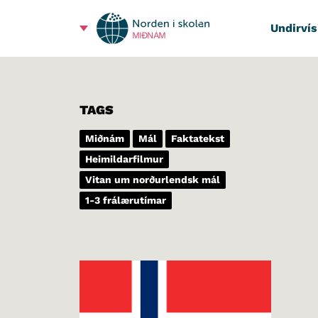
Undirvís
MIÐNÁM
TAGS
Miðnám
Mál
Faktatekst
Heimildarfilmur
Vitan um norðurlendsk mál
1-3 frálærutímar