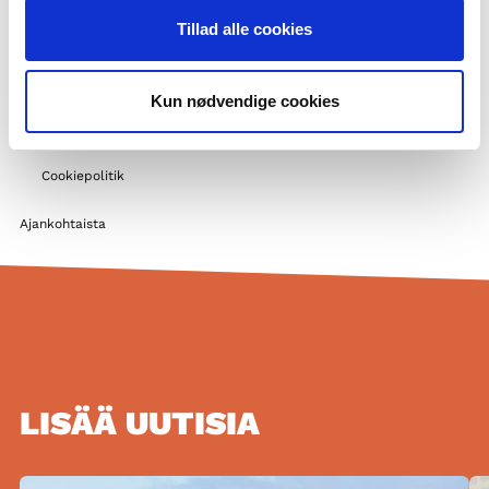
Tukimahdollisuuksia
Tillad alle cookies
Pohjoismainen yhteistyö
Muita pohjoismaisia toimijoita koulutuksen kentällä
Kun nødvendige cookies
Tule meille harjoitteluun
Privatlivspolitik og GDPR
Cookiepolitik
Ajankohtaista
LISÄÄ UUTISIA