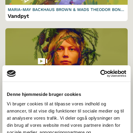
MARIA-MAY BACKHAUS BROWN & MADS THEODOR BOND
E
Vandpyt
VIRPI SUUTARI
Havumetsän lapset
Denne hjemmeside bruger cookies
Vi bruger cookies til at tilpasse vores indhold og
annoncer, til at vise dig funktioner til sociale medier og til
at analysere vores trafik. Vi deler også oplysninger om
din brug af vores website med vores partnere inden for
sociale medier, annonceringspartnere og
SØREN GREEN