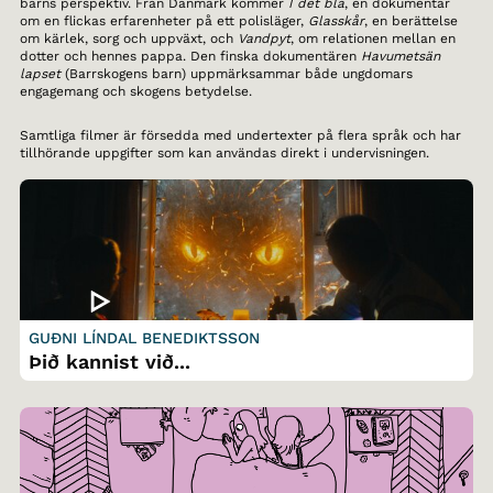
barns perspektiv. Från Danmark kommer
I det blå
, en dokumentär
om en flickas erfarenheter på ett polisläger,
Glasskår
, en berättelse
om kärlek, sorg och uppväxt, och
Vandpyt
, om relationen mellan en
dotter och hennes pappa. Den finska dokumentären
Havumetsän
lapset
(Barrskogens barn) uppmärksammar både ungdomars
engagemang och skogens betydelse.
Samtliga filmer är försedda med undertexter på flera språk och har
tillhörande uppgifter som kan användas direkt i undervisningen.
GUÐNI LÍNDAL BENEDIKTSSON
Þið kannist við...