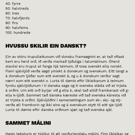
40: fyrre
50: halvtreds
60: tres
70: halvfjerds
80: firs
90: halvfems
100: hundrede
HVUSSU SKILIR EIN DANSKT?
Ein av stóru trupulleikunum við donsku framsøgnini er, at tað oftast
bert eru herd orð, ið verða markað týðuliga í talumálinum. Óherd
stavilsi eru trupul at fanga hjá teimum, ið tosa svenskt ella norskt.
Fleiri sjálvljóð verða søgd ymiskt á donskum og svenskum. Eitt langt a
á donskum ljóðar sum eitt svenskt ä, og u á donskum verður sagt
nærri sum eitt svenskt o. Lurta til dømis eftir líkleikanum á teimum
fyrstu sjálvljóðunum í tí danska saga og tí svenska städa við at trýsta
á orðini. Um eitt orð byrjar við g ella k, skal tað altíð framberast við g-
ella k-ljóði. Sammet tað danska kæreste við tað svenska käresta við
at trýsta á orðini. Sjálvljóðini í samansetingum sum sk-, skj- og stj-
verða øll framborin og ikki eins og á svenskum stytt til eitt sje-ljóð.
Lurta til dømis eftir danska orðinum sjæl og tað svenska själ.
SAMMET MÁLINI
Hesin teksturin er týddur til øll norðurlendsku málini. Finn líkleikar og