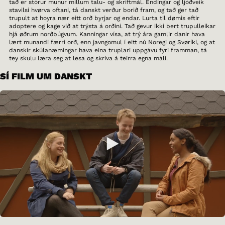
tað er stórur munur millum talu- og skriftmál. Endingar og ljóðveik
stavilsi hvørva oftani, tá danskt verður borið fram, og tað ger tað
trupult at hoyra nær eitt orð byrjar og endar. Lurta til dømis eftir
adoptere og kage við at trýsta á orðini. Tað gevur ikki bert trupulleikar
hjá øðrum norðbúgvum. Kanningar vísa, at trý ára gamlir danir hava
lært munandi færri orð, enn javngomul í eitt nú Noregi og Svøríki, og at
danskir skúlanæmingar hava eina truplari uppgávu fyri framman, tá
tey skulu læra seg at lesa og skriva á teirra egna máli.
SÍ FILM UM DANSKT