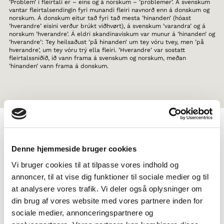
’Problem’ í fleirtali er – eins og á norskum – ’problemer’. Á svenskum
vantar fleirtalsendingin fyri munandi fleiri navnorð enn á donskum og
norskum. Á donskum eitur tað fyri tað mesta ’hinanden’ (hóast
’hverandre’ eisini verður brúkt viðhvørt), á svenskum ’varandra’ og á
norskum ’hverandre’. Á eldri skandinaviskum var munur á ’hinanden’ og
’hverandre’: Tey heilsaðust ’på hinanden’ um tey vóru tvey, men ’på
hverandre’, um tey vóru trý ella fleiri. ’Hverandre’ var sostatt
fleirtalssniðið, ið vann frama á svenskum og norskum, meðan
’hinanden’ vann frama á donskum.
TAGS
Denne hjemmeside bruger cookies
Miðnám
Mál
Faktatekst
Heimildarfilmur
Vi bruger cookies til at tilpasse vores indhold og
Vitan um norðurlendsk mál
1-3 frálærutímar
annoncer, til at vise dig funktioner til sociale medier og til
at analysere vores trafik. Vi deler også oplysninger om
din brug af vores website med vores partnere inden for
sociale medier, annonceringspartnere og