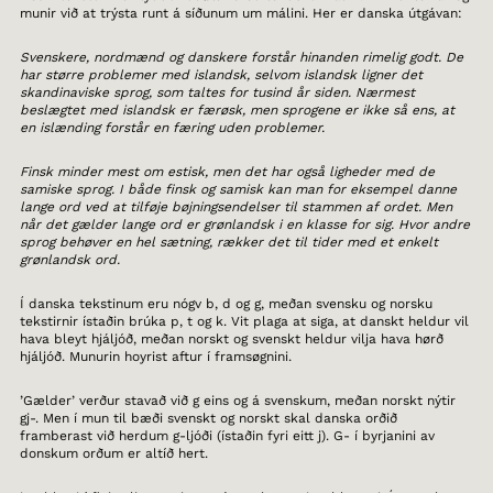
munir við at trýsta runt á síðunum um málini. Her er danska útgávan:
Svenskere, nordmænd og danskere forstår hinanden rimelig godt. De
har større problemer med islandsk, selvom islandsk ligner det
skandinaviske sprog, som taltes for tusind år siden. Nærmest
beslægtet med islandsk er færøsk, men sprogene er ikke så ens, at
en islænding forstår en færing uden problemer.
Finsk minder mest om estisk, men det har også ligheder med de
samiske sprog. I både finsk og samisk kan man for eksempel danne
lange ord ved at tilføje bøjningsendelser til stammen af ordet. Men
når det gælder lange ord er grønlandsk i en klasse for sig. Hvor andre
sprog behøver en hel sætning, rækker det til tider med et enkelt
grønlandsk ord.
Í danska tekstinum eru nógv b, d og g, meðan svensku og norsku
tekstirnir ístaðin brúka p, t og k. Vit plaga at siga, at danskt heldur vil
hava bleyt hjáljóð, meðan norskt og svenskt heldur vilja hava hørð
hjáljóð. Munurin hoyrist aftur í framsøgnini.
’Gælder’ verður stavað við g eins og á svenskum, meðan norskt nýtir
gj-. Men í mun til bæði svenskt og norskt skal danska orðið
framberast við herdum g-ljóði (ístaðin fyri eitt j). G- í byrjanini av
donskum orðum er altíð hert.