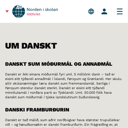
MIÐNÁM
UM DANSKT
DANSKT SUM MÓÐURMÁL OG ANNAÐMÁL
Danskt er ikki einans móðurmál fyri uml. 5 milliónir danir – tað er
eisini eitt týðandi annaðmál í Íslandi, Føroyum og Grønlandi. Her skulu
allir skúlanæmingar læra danskt sum fremmandamál. Serliga í
Føroyum stendur danskt sterkt. Danskt er eisini eitt týðandi
minnilutamál í norðara parti av Týsklandi. Uml. 50.000 fólk hava
danskt sum móðurmál í týska landslutinum Suðurslesvig.
DANSKI FRAMBURÐURIN
Danskt er tað málið, sum aðrir norðbúgvar hava størstar trupulleikar
við – og høvuðsorsøkin er danski framburðurin. Ein frágreiðing er, at