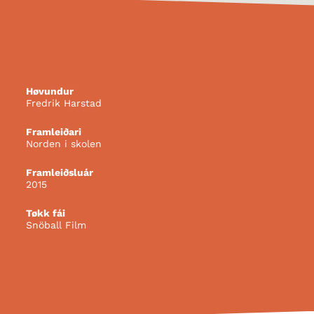
Høvundur
Fredrik Harstad
Framleiðari
Norden i skolen
Framleiðsluár
2015
Tøkk fái
Snöball Film