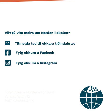
Vilt tú vita meira um Norden i skolen?
Tilmelda teg til okkara tíðindabræv
Fylg okkum á Faebook
Fylg okkum á Instagram
SAMBAND VIÐ
Foreningerne Nordens Forbund
Vandkunsten 12
1467
København K