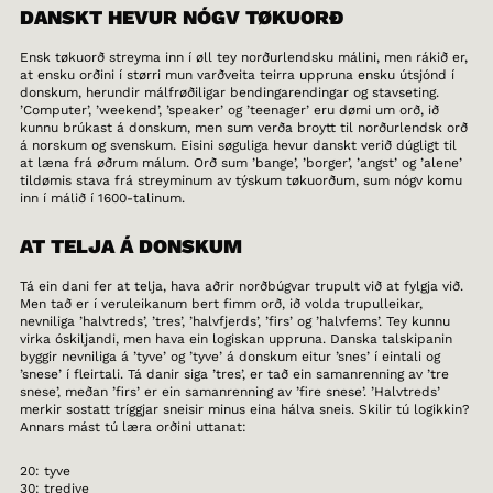
DANSKT HEVUR NÓGV TØKUORÐ
Ensk tøkuorð streyma inn í øll tey norðurlendsku málini, men rákið er,
at ensku orðini í størri mun varðveita teirra uppruna ensku útsjónd í
donskum, herundir málfrøðiligar bendingarendingar og stavseting.
’Computer’, ’weekend’, ’speaker’ og ’teenager’ eru dømi um orð, ið
kunnu brúkast á donskum, men sum verða broytt til norðurlendsk orð
á norskum og svenskum. Eisini søguliga hevur danskt verið dúgligt til
at læna frá øðrum málum. Orð sum ’bange’, ’borger’, ’angst’ og ’alene’
tildømis stava frá streyminum av týskum tøkuorðum, sum nógv komu
inn í málið í 1600-talinum.
AT TELJA Á DONSKUM
Tá ein dani fer at telja, hava aðrir norðbúgvar trupult við at fylgja við.
Men tað er í veruleikanum bert fimm orð, ið volda trupulleikar,
nevniliga ’halvtreds’, ’tres’, ’halvfjerds’, ’firs’ og ’halvfems’. Tey kunnu
virka óskiljandi, men hava ein logiskan uppruna. Danska talskipanin
byggir nevniliga á ’tyve’ og ’tyve’ á donskum eitur ’snes’ í eintali og
’snese’ í fleirtali. Tá danir siga ’tres’, er tað ein samanrenning av ’tre
snese’, meðan ’firs’ er ein samanrenning av ’fire snese’. ’Halvtreds’
merkir sostatt tríggjar sneisir minus eina hálva sneis. Skilir tú logikkin?
Annars mást tú læra orðini uttanat:
20: tyve
30: tredive