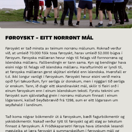
FØROYSKT - EITT NORRØNT MÁL
Føroyskt er tað minsta av teimum norrønu málunum. Roknað verður
við, at umleið 70.000 fólk tosa føroyskt, harav umleið 52.000 búgva í
Føroyum. Føroyska mállæran hevur nógv til felags við fornnorrøna og
íslendska mállæru. Fallbendingin er tann sama. Kyn og bendingar hava
eisini nógv til felags við íslendska mállæru. Harafturímóti er lyndi til,
at føroyska mállæran gerst skjótari einføld enn íslendska. Hvørsfall er
t.d. ikki longur vanligt í føroyskum. Føroyskt hevur eisini verið meira
opið fyri tøkuorðum, fyrr serliga úr donskum, men í nýggjari tíð serliga
úr enskum. Tann, ið dugir eitt skandinaviskt mál, skilir tí fleiri orð í
einum føroyskum enn í einum íslendskum teksti. Fyrstu teknini um
føroyskt sum sjálvstøðug grein í norrønu málunum finnast í einum
lógarsavni, kallað Seyðabrævið frá 1298, sum er eitt lógarsavn um
seyðahald í landinum.
Tað koma nógvar bókmendir út á føroyskum, bæði fagurbókmentir og
yskisbókmentir. Nakað verður týtt til føroyskt og øll sløg av tekstum
finnast á føroyskum. Á Fróðskaparsetri Føroya hava útlendsk lesandi
møguleika at læra føroyskt á summarskeiðum í føroyskum máli og