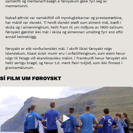
samskifti og mentanarfrásøgn á føroyskum gekk fyri seg av
mannamunni.
Nakað øðrvísi var samskiftið við myndugleikarnar og prestastættina,
har málið var danskt. Tí hevði danskt støði sum alment mál, bæði í
skúla og í almenninginum, heilt fram til um miðjuna av 1900-talinum.
Føroyskt gjørdist ikki mál í skúla og almennari umsiting fyrr enn eftir
annað heimskríggj.
Føroyskt er eitt norðurlendskt mál. Í skrift líkist føroyskt nógv
íslendskum, hóast ávísir munir eru í orðatilfeinginum, sum eisini hevur
nógv til felags við skandinavisku málini. Í framburði hevur føroyskt síni
heilt serligu brøgd, og hevur t.d. ment fleiri tvíljóð, sum ikki finnast í
grannamálunum.
SÍ FILM UM FØROYSKT