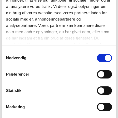
annoncer, til at vise dig funktioner til sociale medier og til
at analysere vores trafik. Vi deler også oplysninger om
Tal av fólkum, ið tosa málið: Uml. 75.000
din brug af vores website med vores partnere inden for
Útflutningsorð: Grindahvalur
sociale medier, annonceringspartnere og
Hvussu tey heilsast: Hey, góðan dag
analysepartnere. Vores partnere kan kombinere disse
Truplast at siga: Eitt heitt, nýbakað byggbreyð
data med andre oplysninger, du har givet dem, eller som
de har indsamlet fra din brug af deres tjenester. Du
SEINASTA FAKTATEKST
samtykker til vores cookies, hvis du fortsætter med at
anvende vores hjemmeside.
Samtykkevalg
NORDISKE PARLAMENTARIKER SVARER
Nødvendig
Præferencer
ARISTOTELES, ZOLA OG STENDHAL OM
REALISMEN
Statistik
UM SÁMISKT
Marketing