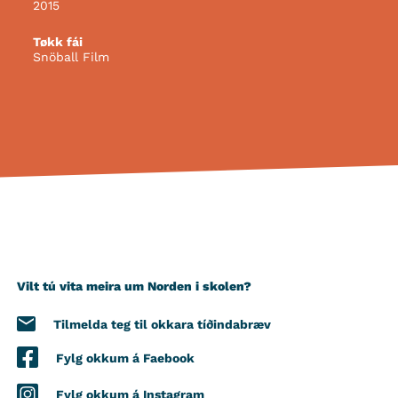
2015
Tøkk fái
Snöball Film
Vilt tú vita meira um Norden i skolen?
Tilmelda teg til okkara tíðindabræv
Fylg okkum á Faebook
Fylg okkum á Instagram