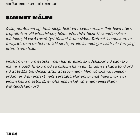
norðurlendskum bókmentum.
SAMMET MÁLINI
Sviar, norðmenn og danir skilja heilt væl hvønn annan. Teir hava størri
trupulleikar við íslendskum, hóast íslendskt líkist tí skandinaviska
málinum, ið varð tosað fyri túsund árum síðan. Tættast íslendskum er
føroyskt, men málini eru ikki so lík, at ein íslendingur skilir ein føroying
uttan trupulleikar.
Finskt minnir um estiskt, men har er eisini skyldskapur við sámisku
málini. Í bæði finskum og sámiskum kann ein til dømis skapa long orð
við at leggja bendingar aftur at stovninum. Men viðvíkjandi longum
orðum er grønlendskt heilt serstakt. Har onnur mál hava brúk fyri
einum heilum setningi, er ofta nóg mikið við einum einstøkum
grønlendskum orði.
TAGS