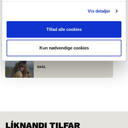
SEINASTA HEIMILDARFILMUR
Vis detaljer
TSUMU – HVAGAR FERT TÚ VIÐ TÍNUM
DREYMUM?
Tillad alle cookies
HAVUMETSÄN LAPSET
Kun nødvendige cookies
SKÁL
LÍKNANDI TILFAR