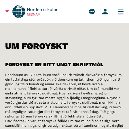
MIÐNÁM
UM FØROYSKT
FØROYSKT ER EITT UNGT SKRIFTMÁL
Í endanum av 1700-talinum vórðu nakrir tekstir skrivaðir á føroyskum,
ein lutfalsliga stór orðabók við donskum og latínskum týðingum varð
gjørd, og fleiri kvæði og annar skaldskapur, ið hevði livað á
mannamunni í fleiri ættarlið, vórðu skrivað niður. Um tað mundið var
einki alment føroyskt skriftmál. Hvør skrivari hevði sína egnu
stavseting, sum fyri tað mesta bygdi á ljóðligu meginregluna. Royndir
vórðu gjørdar við at seta á stovn eitt føroyskt skriftmál, men ikki fyrr
enn í 1846 við uppskoti V. U. Hammersheimbs til rættskriving, ið hevði
málsøguligar røtur, gjørdist føroyskt tað, vit kenna í dag. Tað gingu
nøkur ár áðrenn føroyska skriftmálið fekk størri útbreiðslu.
Høvuðsorsøkin var, at føroyska fólkið um tað mundið so at siga bert
samskifti munnliga, ongir veruligir skúlar vóru í landinum, og alt dagligt