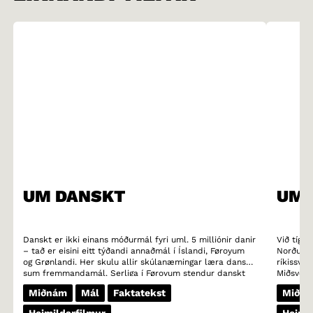
UM DANSKT
UM 
Danskt er ikki einans móðurmál fyri uml. 5 milliónir danir
Við tíggj
– tað er eisini eitt týðandi annaðmál í Íslandi, Føroyum
Norðurlo
og Grønlandi. Her skulu allir skúlanæmingar læra danskt
ríkissven
sum fremmandamál. Serliga í Føroyum stendur danskt
Miðsvørík
sterkt. Nógv ung í Føroyum lesa heldur bøkur á donskum
alt landi
Miðnám
Mál
Faktatekst
Miðn
enn á teirra egna móðurmáli. Danskt er eisini eitt týðandi
og gotle
minnilutamál í norðara parti av Týsklandi. Uml. 50.000
dialektir
Heimildarfilmur
Heimil