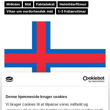
Miðnám
Mál
Faktatekst
Heimildarfilmur
Vitan um norðurlendsk mál
1-3 frálærutímar
Denne hjemmeside bruger cookies
Vi bruger cookies til at tilpasse vores indhold og
FÆRØSK