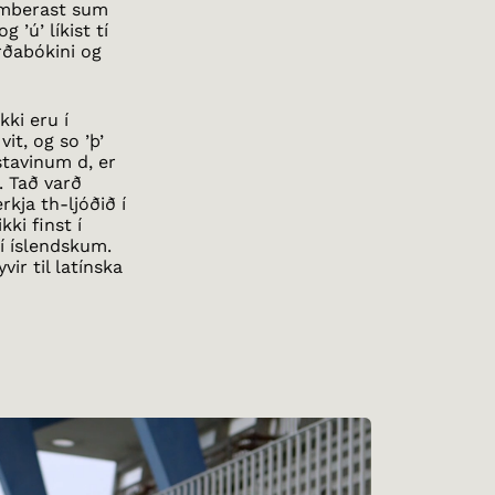
ramberast sum
 ’ú’ líkist tí
orðabókini og
kki eru í
it, og so ’þ’
stavinum d, er
. Tað varð
erkja th-ljóðið í
kki finst í
í íslendskum.
vir til latínska