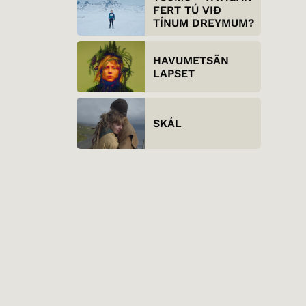
FERT TÚ VIÐ
TÍNUM DREYMUM?
HAVUMETSÄN
LAPSET
SKÁL