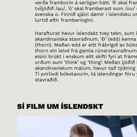
verða framborin á serligan hátt. ’Á’ skal f
tvíljóðið /au/, ’ó’ skal framberast sum /ou/ og
svenska o. Finnið sjálvi dømir í íslendsku 
lurtið eftir framberingini.
Harafturat hevur íslendskt tvey tekn, sum i
skandinaviska stavraðnum. ’Ð’ (edd) kenna v
(thorn). Meðan edd er eitt frábrigdi av bók
thorn ein leivd frá gamla rúnarstavraðnum
eisini brúkt í enskum eitt skifti fyri at frám
orðum sum ’think’ og ’thing’. Meðan ljóðið i
skandinaviskum málum, hevur tað týdning 
Tí yvirlivdi bókstavurin, tá íslendingar fóru y
stavraðið.
SÍ FILM UM ÍSLENDSKT