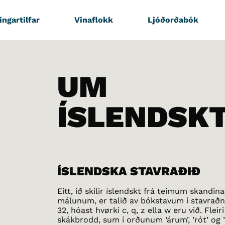
ingartilfar
Vinaflokk
Ljóðorðabók
UM
ÍSLENDSK
ÍSLENDSKA STAVRAÐIÐ
Eitt, ið skilir íslendskt frá teimum skandin
málunum, er talið av bókstavum í stavraðn
32, hóast hvørki c, q, z ella w eru við. Fleir
skákbrodd, sum í orðunum ’árum’, ’rót’ og 