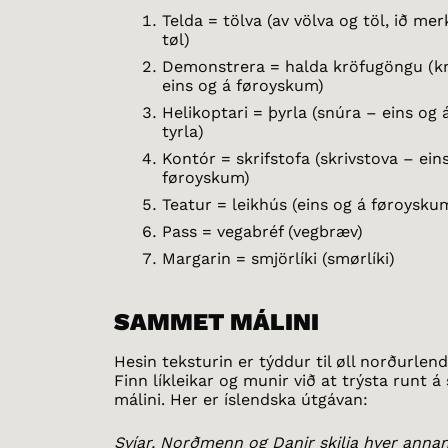
Telda = tölva (av völva og töl, ið me
tøl)
Demonstrera = halda kröfugöngu (k
eins og á føroyskum)
Helikoptari = þyrla (snúra – eins og
tyrla)
Kontór = skrifstofa (skrivstova – ein
føroyskum)
Teatur = leikhús (eins og á føroysku
Pass = vegabréf (vegbræv)
Margarin = smjörlíki (smørlíki)
SAMMET MÁLINI
Hesin teksturin er týddur til øll norðurlend
Finn líkleikar og munir við at trýsta runt
málini. Her er íslendska útgávan:
Svíar, Norðmenn og Danir skilja hver ann