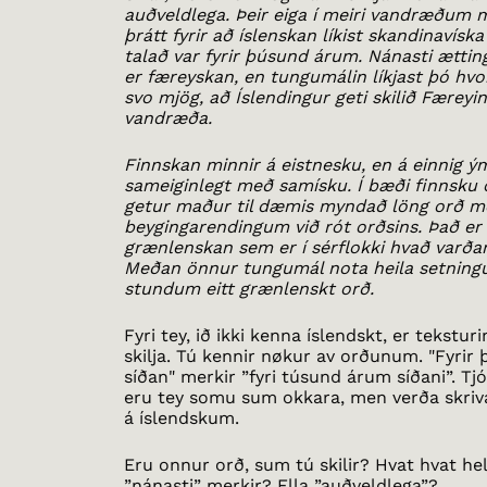
auðveldlega. Þeir eiga í meiri vandræðum 
þrátt fyrir að íslenskan líkist skandinavís
talað var fyrir þúsund árum. Nánasti ættin
er færeyskan, en tungumálin líkjast þó hvo
svo mjög, að Íslendingur geti skilið Færeyi
vandræða.
Finnskan minnir á eistnesku, en á einnig ý
sameiginlegt með samísku. Í bæði finnsku 
getur maður til dæmis myndað löng orð m
beygingarendingum við rót orðsins. Það er
grænlenskan sem er í sérflokki hvað varðar
Meðan önnur tungumál nota heila setning
stundum eitt grænlenskt orð.
Fyri tey, ið ikki kenna íslendskt, er teksturi
skilja. Tú kennir nøkur av orðunum. "Fyri
síðan" merkir ”fyri túsund árum síðani”. Tj
eru tey somu sum okkara, men verða skriv
á íslendskum.
Eru onnur orð, sum tú skilir? Hvat hvat hel
”nánasti” merkir? Ella ”auðveldlega”?