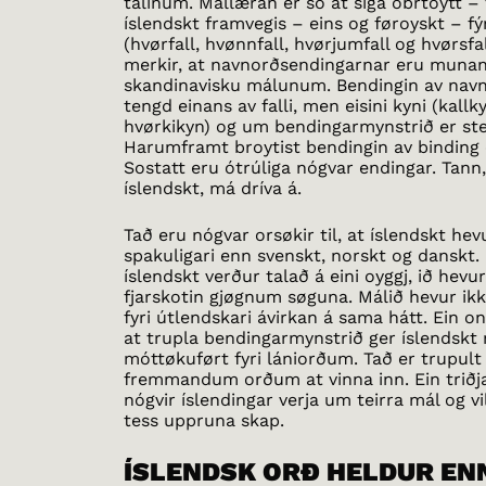
talinum. Mállæran er so at siga óbrtoytt – 
íslendskt framvegis – eins og føroyskt – fýr
(hvørfall, hvønnfall, hvørjumfall og hvørsfal
merkir, at navnorðsendingarnar eru munandi
skandinavisku málunum. Bendingin av navno
tengd einans av falli, men eisini kyni (kall
hvørkikyn) og um bendingarmynstrið er ster
Harumframt broytist bendingin av binding og
Sostatt eru ótrúliga nógvar endingar. Tann, 
íslendskt, má dríva á.
Tað eru nógvar orsøkir til, at íslendskt hev
spakuligari enn svenskt, norskt og danskt. 
íslendskt verður talað á eini oyggj, ið hevur
fjarskotin gjøgnum søguna. Málið hevur ikki
fyri útlendskari ávirkan á sama hátt. Ein o
at trupla bendingarmynstrið ger íslendskt
móttøkuført fyri lániorðum. Tað er trupult
fremmandum orðum at vinna inn. Ein triðja
nógvir íslendingar verja um teirra mál og vi
tess uppruna skap.
ÍSLENDSK ORÐ HELDUR EN