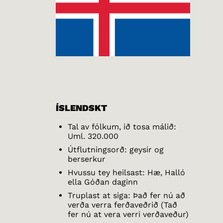
ÍSLENDSKT
Tal av fólkum, ið tosa málið:
Uml. 320.000
Útflutningsorð: geysir og
berserkur
Hvussu tey heilsast: Hæ, Halló
ella Góðan daginn
Truplast at siga: Það fer nú að
verða verra ferðaveðrið (Tað
fer nú at vera verri verðaveður)