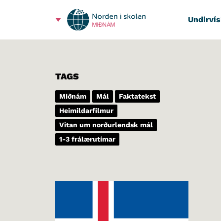
Undirvís
MIÐNÁM
TAGS
Miðnám
Mál
Faktatekst
Heimildarfilmur
Vitan um norðurlendsk mál
1-3 frálærutímar