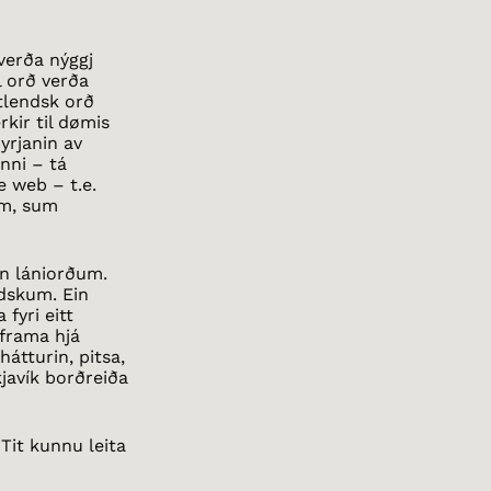
verða nýggj
l orð verða
útlendsk orð
rkir til dømis
byrjanin av
inni – tá
e web – t.e.
um, sum
an lániorðum.
ndskum. Ein
 fyri eitt
 frama hjá
hátturin, pitsa,
kjavík borðreiða
Tit kunnu leita