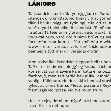
LÁNIORÐ
Tá íslendskt fær brúk fyri nýggjum orðum, 
íslendsk orð smíðað, við hvørt við at gomu
tikin í brúk í nýggjum týdningi, ella við at 
verða týdd beinleiðis til íslendskt. ’Sími’ me
’tráður’. Tá telefonin gjørdist vælumtókt í 
1900-talinum, varð orðið ’sími’ brúkt og se
fartelefonirnar komu – ’farsími’. World wid
www – eitur 'veraldarvefurinn' á íslendsk
beinleiðis týtt merkir ’veraldar-nótin’.
Men sjálvt ikki íslendskt sleppur heilt und
Tað eitur til dømis 'blogg' og 'videó' á ísle
konservativur málverji kann kalla eina pizza
flatbreyð, men tað orðið hevur ikki vunnið
vanliga fólkinum. Heldur ikki íslendski stavi
tykist at vinna frama. Flestu pizzaria í Rey
framvegis við ’pizza’ við tveimum z’um.
Her eru sjey dømi um nýyrði á íslendskum. 
fram fleiri á netinum: