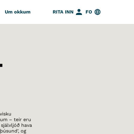
Um okkum
RITA INN
FO
T
avisku
um – teir eru
i sjálvljóð hava
’þúsund’, og