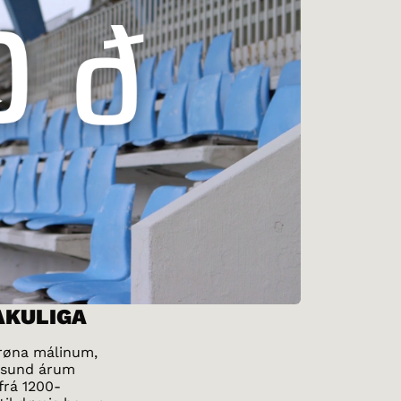
AKULIGA
orrøna málinum,
túsund árum
 frá 1200-