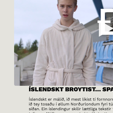
ÍSLENDSKT BROYTIST… SP
Íslendskt er málið, ið mest líkist tí fornn
ið tey tosaðu í øllum Norðurlondum fyri 
síðan. Ein íslendingur skilir lættliga tekstir