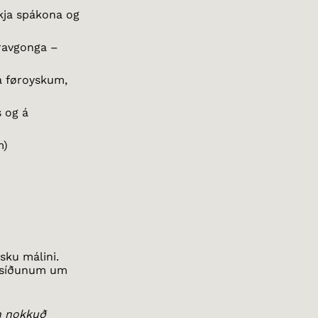
rkja spákona og
ravgonga –
 á føroyskum,
s og á
m)
sku málini.
 á síðunum um
an nokkuð