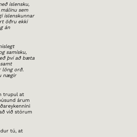
með íslensku,
ka málinu sem
gi íslenskunnar
rt öðru ekki
ng án
mislegt
og samísku,
eð því að bæta
 samt
 löng orð.
u nægir
n trupul at
r þúsund árum
óðareykennini
að við stórum
dur tú, at