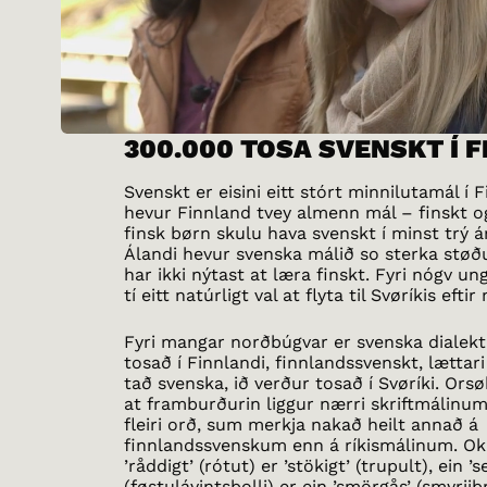
300.000 TOSA SVENSKT Í 
Svenskt er eisini eitt stórt minnilutamál í F
hevur Finnland tvey almenn mál – finskt og
finsk børn skulu hava svenskt í minst trý á
Álandi hevur svenska málið so sterka støðu
har ikki nýtast at læra finskt. Fyri nógv ung
tí eitt natúrligt val at flyta til Svøríkis efti
Fyri mangar norðbúgvar er svenska dialekti
tosað í Finnlandi, finnlandssvenskt, lættari 
tað svenska, ið verður tosað í Svøríki. Ors
at framburðurin liggur nærri skriftmálinum
fleiri orð, sum merkja nakað heilt annað á
finnlandssvenskum enn á ríkismálinum. Okk
’råddigt’ (rótut) er ’stökigt’ (trupult), ein ’
(føstulávintsbolli) er ein ’smörgås’ (smyrjibr