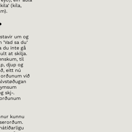
ila’ (kíla,
am).
?
ókstavir um og
m ’Vad sa du’
a du inte gå
lt at skilja.
venskum, til
lp, djup og
ð, eitt nú
ir orðunum við
sjálvstøðugan
ri ymsum
g skj-.
u orðunum
onnur kunnu
 serorðum.
hátíðarligu