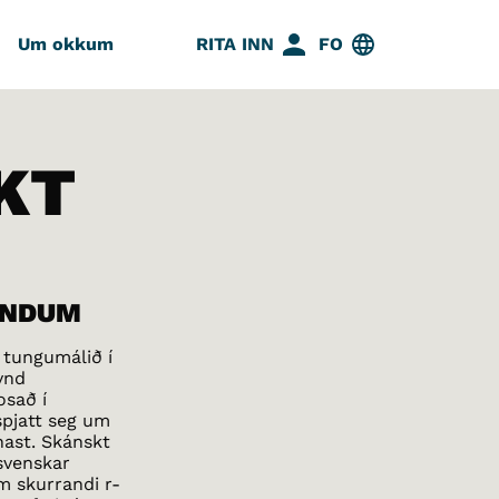
Um okkum
RITA INN
FO
KT
ONDUM
a tungumálið í
vnd
osað í
spjatt seg um
nnast. Skánskt
svenskar
um skurrandi r-