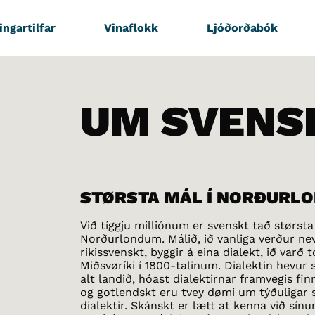
ingartilfar
Vinaflokk
Ljóðorðabók
UM SVENS
STØRSTA MÁL Í NORÐURL
Við tíggju milliónum er svenskt tað størst
Norðurlondum. Málið, ið vanliga verður ne
ríkissvenskt, byggir á eina dialekt, ið varð t
Miðsvøríki í 1800-talinum. Dialektin hevur 
alt landið, hóast dialektirnar framvegis fi
og gotlendskt eru tvey dømi um týðuligar 
dialektir. Skánskt er lætt at kenna við sín