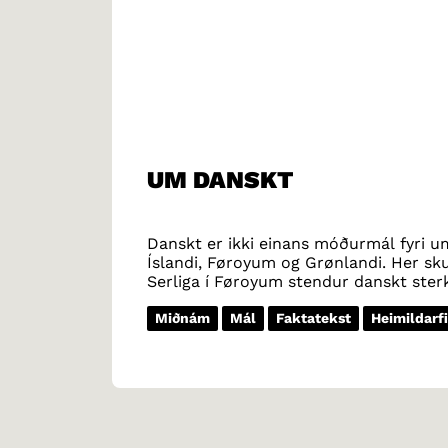
UM DANSKT
Danskt er ikki einans móðurmál fyri uml
Íslandi, Føroyum og Grønlandi. Her s
Serliga í Føroyum stendur danskt ste
teirra egna móðurmáli. Danskt er eisini
50.000 fólk hava danskt sum móðurmál
Miðnám
Mál
Faktatekst
Heimildarf