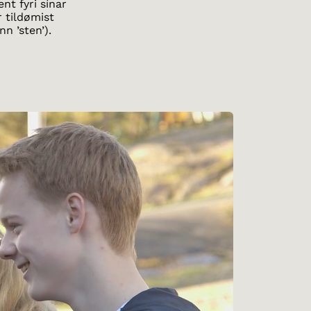
nt fyri sínar
r tildømist
nn ’sten’).