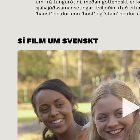
um frá tungurótini, meðan gotlendskt er ke
sjálvljóðssamansetingar, tvíljóðini (tað eitu
’haust’ heldur enn ’höst’ og ’stain’ heldur e
SÍ FILM UM SVENSKT