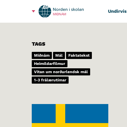
Undirvís
MIÐNÁM
TAGS
Miðnám
Mál
Faktatekst
Heimildarfilmur
Vitan um norðurlendsk mál
1-3 frálærutímar