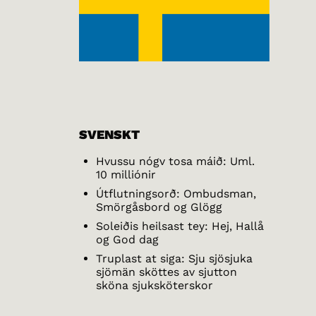
SVENSKT
Hvussu nógv tosa máið: Uml.
10 milliónir
Útflutningsorð: Ombudsman,
Smörgåsbord og Glögg
Soleiðis heilsast tey: Hej, Hallå
og God dag
Truplast at siga: Sju sjösjuka
sjömän sköttes av sjutton
sköna sjuksköterskor