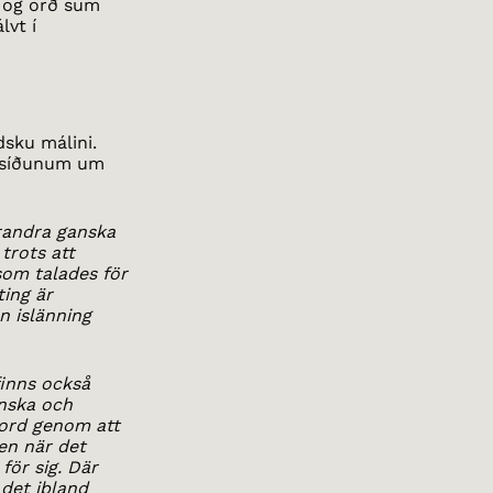
, og orð sum
álvt í
dsku málini.
 á síðunum um
randra ganska
trots att
som talades för
ting är
n islänning
inns också
inska och
 ord genom att
en när det
för sig. Där
det ibland