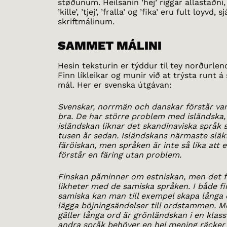
støðunum. Heilsanin ’hej’ riggar allastaðni
’kille’, ’tjej’, ’fralla’ og ’fika’ eru fult loyvd, sj
skriftmálinum.
SAMMET MÁLINI
Hesin teksturin er týddur til tey norðurlen
Finn líkleikar og munir við at trýsta runt
mál. Her er svenska útgávan:
Svenskar, norrmän och danskar förstår va
bra. De har större problem med isländska, 
isländskan liknar det skandinaviska språk 
tusen år sedan. Isländskans närmaste släk
färöiskan, men språken är inte så lika att e
förstår en färing utan problem.
Finskan påminner om estniskan, men det f
likheter med de samiska språken. I både f
samiska kan man till exempel skapa långa
lägga böjningsändelser till ordstammen. M
gäller långa ord är grönländskan i en klass 
andra språk behöver en hel mening räcker 