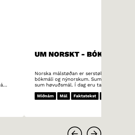
UM NORSKT - BÓKMÁL OG
Norska málstøðan er serstøk. Norskt kann
bókmáli og nýnorskum. Sum norskur skúlan
 á
sum høvuðsmál. Í dag eru tað uml. 90 prose
ml.
nýnorskt.
Miðnám
Mál
Faktatekst
Heimildarfilmu