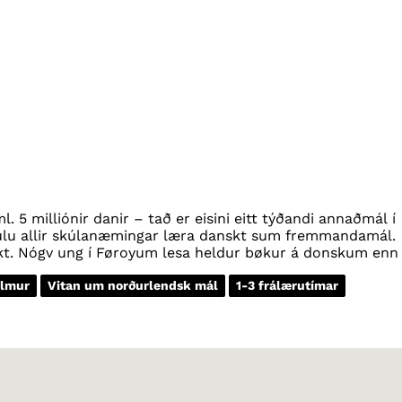
. 5 milliónir danir – tað er eisini eitt týðandi annaðmál í
kulu allir skúlanæmingar læra danskt sum fremmandamál.
rkt. Nógv ung í Føroyum lesa heldur bøkur á donskum enn
 eitt týðandi minnilutamál í norðara parti av Týsklandi. U
 í týska landslutinum Suðurslesvig.
ilmur
Vitan um norðurlendsk mál
1-3 frálærutímar