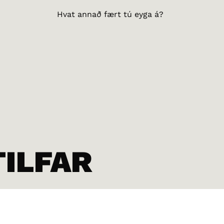
Hvat annað fært tú eyga á?
TILFAR