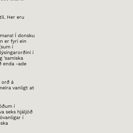
til. Her eru
samans! Í donsku
 er fyri ein
 (sum í
lýsingarorðini í
og ’samiska
tíð enda -ade
 orð á
ira vanligt at
jóðum í
a seks hjáljóð
vanligar í
nska