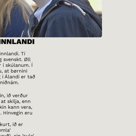
FINNLANDI
innlandi. Tí
 svenskt. Øll
r í skúlanum. Í
, at børnini
 í Álandi er tað
r miðnám.
n, ið verður
at skilja, enn
økin kann vera,
. Hinvegin eru
urt, ið er
semla’
eyð), ein ’aula’