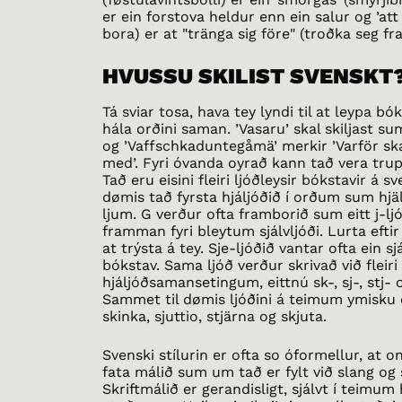
er ein forstova heldur enn ein salur og ’att k
bora) er at "tränga sig före" (troðka seg fr
HVUSSU SKILIST SVENSKT
Tá sviar tosa, hava tey lyndi til at leypa b
hála orðini saman. ’Vasaru’ skal skiljast su
og ’Vaffschkaduntegåmä’ merkir ’Varför sk
med’. Fyri óvanda oyrað kann tað vera trupu
Tað eru eisini fleiri ljóðleysir bókstavir á s
dømis tað fyrsta hjáljóðið í orðum sum hjä
ljum. G verður ofta framborið sum eitt j-ljó
framman fyri bleytum sjálvljóði. Lurta eft
at trýsta á tey. Sje-ljóðið vantar ofta ein 
bókstav. Sama ljóð verður skrivað við flei
hjáljóðsamansetingum, eittnú sk-, sj-, stj- o
Sammet til dømis ljóðini á teimum ymisk
skinka, sjuttio, stjärna og skjuta.
Svenski stílurin er ofta so óformellur, at 
fata málið sum um tað er fylt við slang og
Skriftmálið er gerandisligt, sjálvt í teimum 