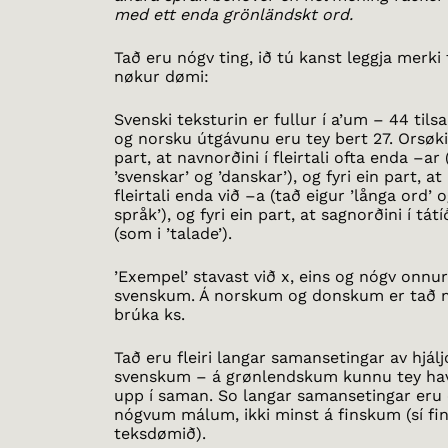
med ett enda grönländskt ord.
Tað eru nógv ting, ið tú kanst leggja merki 
nøkur dømi:
Svenski teksturin er fullur í a’um – 44 til
og norsku útgávunu eru tey bert 27. Orsøkin
part, at navnorðini í fleirtali ofta enda –ar
’svenskar’ og ’danskar’), og fyri ein part, at 
fleirtali enda við –a (tað eigur ’långa ord’ 
språk’), og fyri ein part, at sagnorðini í tá
(som i ’talade’).
’Exempel’ stavast við x, eins og nógv onnur
svenskum. Á norskum og donskum er tað me
brúka ks.
Tað eru fleiri langar samansetingar av hjál
svenskum – á grønlendskum kunnu tey hav
upp í saman. So langar samansetingar eru ó
nógvum málum, ikki minst á finskum (sí fi
teksdømið).