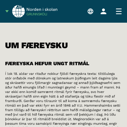
GRUNNSKÓLI
UM FÆREYSKU
FÆREYSKA HEFUR UNGT RITMÁL
Í lok 18. aldar var ritaður nokkur fjöldi færeyskra texta: tiltölulega
stór orðabók með dönskum og latneskum þýðingum leit dagsins ljós
og skrásettir voru fjölmargir sagnadansar og annað þjóðsagnaefni sem
áður hafði einungis lifað í munnlegri geymd – mann fram af manni. Þá
var ekki enn komið samræmt ritmál fyrir færeysku, svo hver
skrásetjari hafði sinn eigin hátt á að stafsetja og tóku flestir mið af
framburði. Gerðar voru tilraunir til að koma á samræmdu færeysku
ritmáli en það var ekki fyrr en árið 1846 að V.U. Hammershaimbs setti
fram tillögu að færeyskri réttritun sem hafði málsögulegar rætur – og
með því varð til hið færeyska ritmál sem við þekkjum í dag. Þó liðu
þónokkur ár þar til ritmálið breiddist út. Meginorsökin var að á
þessum tíma voru samskipti Færeyinga nær eingöngu munnleg, engir