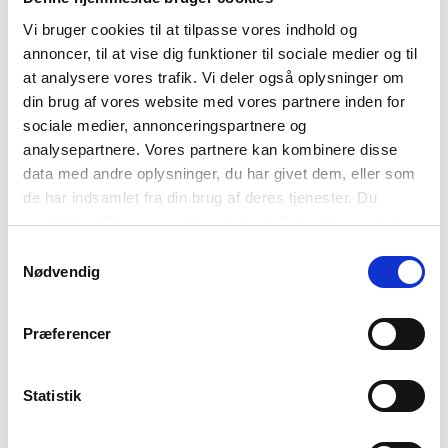
Vi bruger cookies til at tilpasse vores indhold og
annoncer, til at vise dig funktioner til sociale medier og til
at analysere vores trafik. Vi deler også oplysninger om
din brug af vores website med vores partnere inden for
FÆREYSKA
sociale medier, annonceringspartnere og
Fjöldi málhafa: U.þ.b. 75.000
analysepartnere. Vores partnere kan kombinere disse
Tökuorð úr færeysku í öðrum tungumálum: Grindehval
data med andre oplysninger, du har givet dem, eller som
Að heilsast: Hey og góðan dag
de har indsamlet fra din brug af deres tjenester. Du
Tungubrjótur: Eitt heitt, nýbakað byggbreyð
samtykker til vores cookies, hvis du fortsætter med at
anvende vores hjemmeside.
Samtykkevalg
SÍÐASTA FRÆÐITEXTAR
Nødvendig
SKANDINAVÍSKU MÁLIN – UTAN FRÁ
Præferencer
Statistik
UM SAMÍSKU