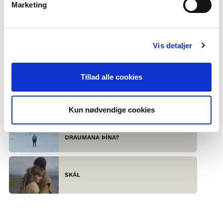
Marketing
UM GRÆNLENSKU
Vis detaljer
SÍÐASTA HEIMILDARMYNDIR
Tillad alle cookies
NORÐURLÖNDIN KALLA!
Kun nødvendige cookies
TSUMU – HVERT ERTU AÐ FARA MEÐ
DRAUMANA ÞÍNA?
SKÁL