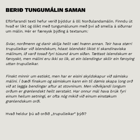
BERIÐ TUNGUMÁLIN SAMAN
Eftirfarandi texti hefur verið þýddur á öll Norðulandamálin. Finndu út
hvað er líkt og ólíkt með tungumálunum með því að smella á síðurnar
um málin. Hér er færeysk þýðing á textanum
:
Sviar, norðmenn og danir skilja heilt væl hvønn annan. Teir hava størri
trupulleikar við íslendskum, hóast íslendskt líkist tí skandinaviska
málinum, ið varð tosað fyri túsund árum síðan. Tættast íslendskum er
føroyskt, men málini eru ikki so lík, at ein íslendingur skilir ein føroying
uttan trupulleikar.
Finskt minnir um estiskt, men har er eisini skyldskapur við sámisku
málini. Í bæði finskum og sámiskum kann ein til dømis skapa long orð
við at leggja bendingar aftur at stovninum. Men viðvíkjandi longum
orðum er grønlendskt heilt serstakt. Har onnur mál hava brúk fyri
einum heilum setningi, er ofta nóg mikið við einum einstøkum
grønlendskum orði.
Hvað heldur þú að orðið „
trupulleikar
“ þýði?