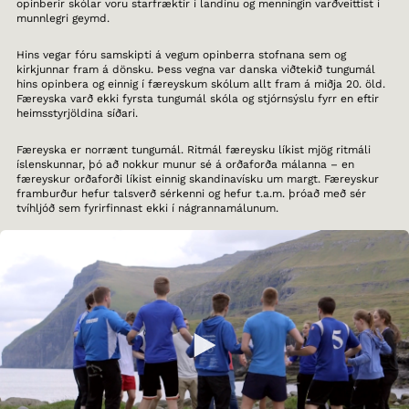
opinberir skólar voru starfræktir í landinu og menningin varðveittist í
munnlegri geymd.
Hins vegar fóru samskipti á vegum opinberra stofnana sem og
kirkjunnar fram á dönsku. Þess vegna var danska viðtekið tungumál
hins opinbera og einnig í færeyskum skólum allt fram á miðja 20. öld.
Færeyska varð ekki fyrsta tungumál skóla og stjórnsýslu fyrr en eftir
heimsstyrjöldina síðari.
Færeyska er norrænt tungumál. Ritmál færeysku líkist mjög ritmáli
íslenskunnar, þó að nokkur munur sé á orðaforða málanna – en
færeyskur orðaforði líkist einnig skandinavísku um margt. Færeyskur
framburður hefur talsverð sérkenni og hefur t.a.m. þróað með sér
tvíhljóð sem fyrirfinnast ekki í nágrannamálunum.