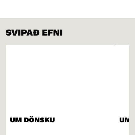
SVIPAÐ EFNI
UM DÖNSKU
UM 