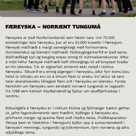
FÆREYSKA – NORRÆNT TUNGUMÁ
Færeyska er það Norðurlandamál sem fæstir tala. Um 75.000
einstaklingar tala færeysku, þar af eru 52.000 búsettir í Færeyjum.
Færeysk málfræði á margt sameiginlegt með fornnorrænu
(forníslensku) og íslenskri málfræði. Fallbeygingarkerfið er það sama.
Málfræðilegt kyn og beyging svipar einnig til nútímaíslenskunnar. Aftur
á móti hefur færeysk málfræði haft tilhneigingu til að breytast hraðar
en hin íslenska. T.d. er eignarfall almennt ekki notað í nútíma
færeysku. Tökuorð eru einnig algengari í færeysku, áður fyrr komu þau
helst úr dönsku en eru nú á tímum flest úr ensku. Því skilur sá sem
talar skandinavísku líklegast fleiri orð í færeysku en íslensku. Fyrsta
heimildin um færeysku sem sérstætt norrænt tungumál er lagasafn
frá 1298 sem kallast
Seyðabrævið
og fjallar um sauðfjárbúskap í
landinu.
Bókaútgáfa á færeysku er í miklum blóma og fjölmargar bækur gefnar
út, jafnt fagurbókmenntir sem fræðirit. Þýðingar á færeysku eru
jafnframt margar og spanna flest svið ritaðra texta.
Fróðskaparsetur
Føroya
(sem er háskólinn í Færeyjum) býður upp á sumarnámskeið í
færeyskri menningu, tungumáli og bókmenntum, fyrir norræna og aðra
alþjóðlega nema.