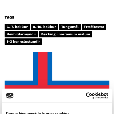
TAGS
6.-7. bekkur
8.-10. bekkur
Tungumál
Fræðitextar
Heimildarmyndir
Þekking í norrænum málum
1-3 kennslustundir
Denne hjemmeside bruger cookies